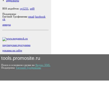
аффилиаты
RSS апдейтов:
cp1251
,
utf8
Поддержка:
Евгений Трофименко
email
facebook
vk
анкоры
партнерская программа
реклама на сайте
tools.promosite.ru
Поиск в основном сделан на
Яндекс.XML
Поддержка:
Евгений Трофименко