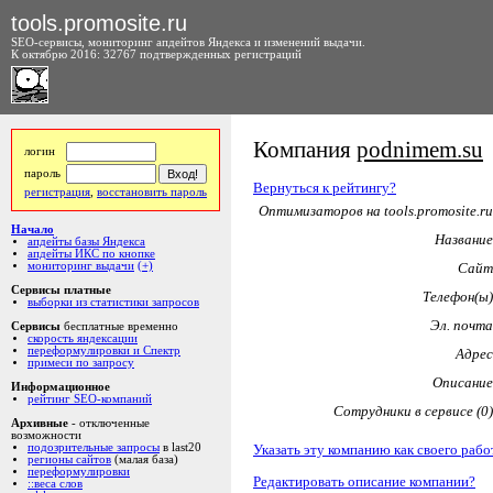
tools.promosite.ru
SEO-сервисы, мониторинг апдейтов Яндекса и изменений выдачи.
К октябрю 2016: 32767 подтвержденных регистраций
Компания
podnimem.su
логин
пароль
Вернуться к рейтингу?
регистрация
,
восстановить пароль
Оптимизаторов на tools.promosite.ru
Начало
Название
апдейты базы Яндекса
апдейты ИКС по кнопке
мониторинг выдачи
(+)
Сайт
Сервисы платные
Телефон(ы)
выборки из статистики запросов
Эл. почта
Сервисы
бесплатные временно
скорость яндексации
переформулировки и Спектр
Адрес
примеси по запросу
Описание
Информационное
рейтинг SEO-компаний
Сотрудники в сервисе (0)
Архивные
- отключенные
возможности
Указать эту компанию как своего рабо
подозрительные запросы
в last20
регионы сайтов
(малая база)
переформулировки
Редактировать описание компании?
::веса слов