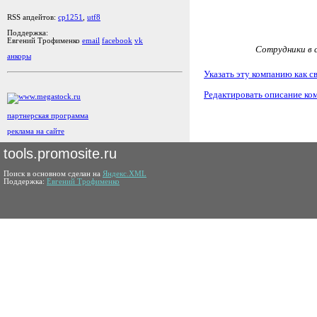
RSS апдейтов:
cp1251
,
utf8
Поддержка:
Евгений Трофименко
email
facebook
vk
Сотрудники в с
анкоры
Указать эту компанию как с
Редактировать описание ко
партнерская программа
реклама на сайте
tools.promosite.ru
Поиск в основном сделан на
Яндекс.XML
Поддержка:
Евгений Трофименко