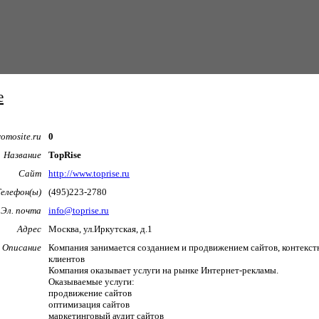
e
omosite.ru
0
Название
TopRise
Сайт
http://www.toprise.ru
Телефон(ы)
(495)223-2780
Эл. почта
info@toprise.ru
Адрес
Москва, ул.Иркутская, д.1
Описание
Компания занимается созданием и продвижением сайтов, контекст
клиентов
Компания оказывает услуги на рынке Интернет-рекламы.
Оказываемые услуги:
продвижение сайтов
оптимизация сайтов
маркетинговый аудит сайтов