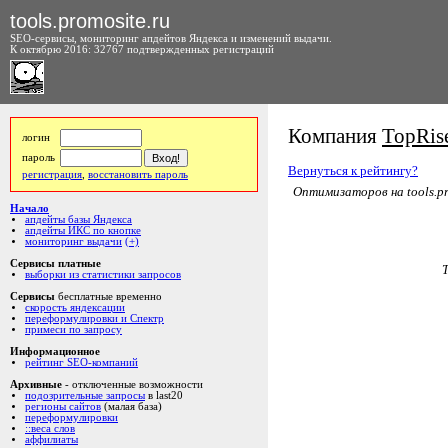
tools.promosite.ru
SEO-сервисы, мониторинг апдейтов Яндекса и изменений выдачи.
К октябрю 2016: 32767 подтвержденных регистраций
Компания
TopRis
логин
пароль
Вернуться к рейтингу?
регистрация
,
восстановить пароль
Оптимизаторов на tools.pr
Начало
апдейты базы Яндекса
апдейты ИКС по кнопке
мониторинг выдачи
(+)
Сервисы платные
выборки из статистики запросов
Сервисы
бесплатные временно
скорость яндексации
переформулировки и Спектр
примеси по запросу
Информационное
рейтинг SEO-компаний
Архивные
- отключенные возможности
подозрительные запросы
в last20
регионы сайтов
(малая база)
переформулировки
::веса слов
аффилиаты