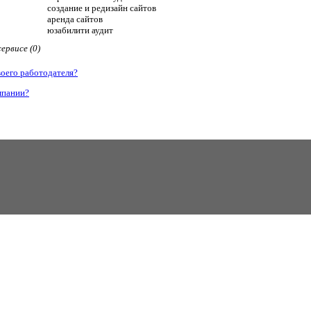
создание и редизайн сайтов
аренда сайтов
юзабилити аудит
ервисе (0)
воего работодателя?
мпании?