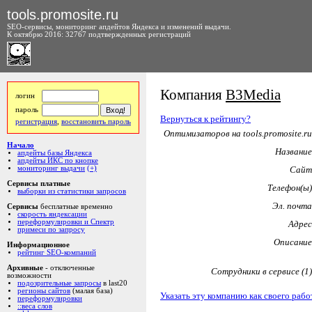
tools.promosite.ru
SEO-сервисы, мониторинг апдейтов Яндекса и изменений выдачи.
К октябрю 2016: 32767 подтвержденных регистраций
Компания
B3Media
логин
пароль
Вернуться к рейтингу?
регистрация
,
восстановить пароль
Оптимизаторов на tools.promosite.ru
Начало
Название
апдейты базы Яндекса
апдейты ИКС по кнопке
мониторинг выдачи
(+)
Сайт
Сервисы платные
Телефон(ы)
выборки из статистики запросов
Эл. почта
Сервисы
бесплатные временно
скорость яндексации
переформулировки и Спектр
Адрес
примеси по запросу
Описание
Информационное
рейтинг SEO-компаний
Архивные
- отключенные
Сотрудники в сервисе (1)
возможности
подозрительные запросы
в last20
регионы сайтов
(малая база)
Указать эту компанию как своего рабо
переформулировки
::веса слов