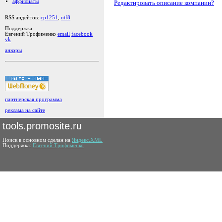
аффилиаты
Редактировать описание компании?
RSS апдейтов:
cp1251
,
utf8
Поддержка:
Евгений Трофименко
email
facebook
vk
анкоры
партнерская программа
реклама на сайте
tools.promosite.ru
Поиск в основном сделан на
Яндекс.XML
Поддержка:
Евгений Трофименко