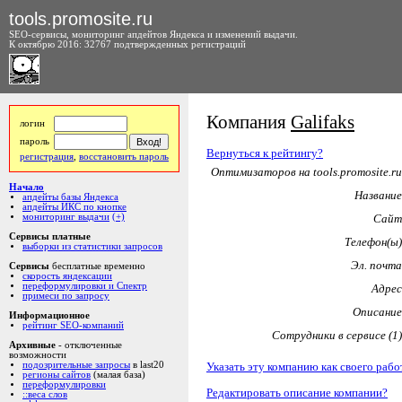
tools.promosite.ru
SEO-сервисы, мониторинг апдейтов Яндекса и изменений выдачи.
К октябрю 2016: 32767 подтвержденных регистраций
Компания
Galifaks
логин
пароль
Вернуться к рейтингу?
регистрация
,
восстановить пароль
Оптимизаторов на tools.promosite.ru
Начало
Название
апдейты базы Яндекса
апдейты ИКС по кнопке
мониторинг выдачи
(+)
Сайт
Сервисы платные
Телефон(ы)
выборки из статистики запросов
Эл. почта
Сервисы
бесплатные временно
скорость яндексации
переформулировки и Спектр
Адрес
примеси по запросу
Описание
Информационное
рейтинг SEO-компаний
Сотрудники в сервисе (1)
Архивные
- отключенные
возможности
Указать эту компанию как своего рабо
подозрительные запросы
в last20
регионы сайтов
(малая база)
переформулировки
Редактировать описание компании?
::веса слов