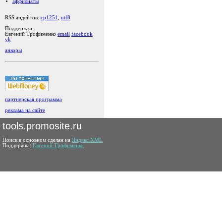
аффилиаты
RSS апдейтов:
cp1251
,
utf8
Поддержка:
Евгений Трофименко
email
facebook
vk
анкоры
партнерская программа
реклама на сайте
tools.promosite.ru
Поиск в основном сделан на
Яндекс.XML
Поддержка:
Евгений Трофименко