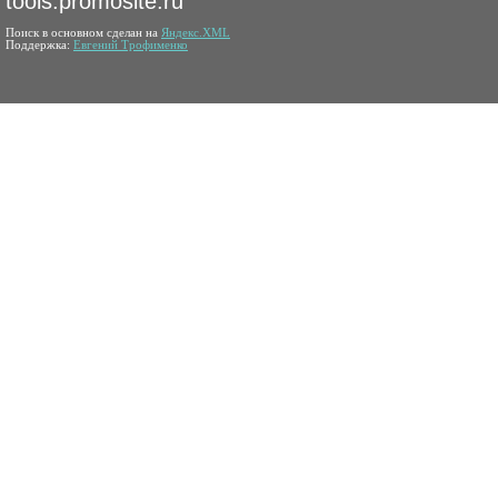
tools.promosite.ru
Поиск в основном сделан на
Яндекс.XML
Поддержка:
Евгений Трофименко