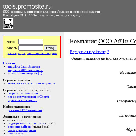
tools.promosite.ru
SEO-сервисы, мониторинг апдейтов Яндекса и изменений выдачи.
К октябрю 2016: 32767 подтвержденных регистраций
Компания
ООО АйТи С
логин
пароль
Вернуться к рейтингу?
регистрация
,
восстановить пароль
Оптимизаторов на tools.promosite.ru
Начало
апдейты базы Яндекса
апдейты ИКС по кнопке
Название
мониторинг выдачи
(+)
Сервисы платные
выборки из статистики запросов
Сайт
Сервисы
бесплатные временно
скорость яндексации
переформулировки и Спектр
примеси по запросу
Телефон(ы)
Информационное
рейтинг SEO-компаний
Эл. почта
Архивные
- отключенные
возможности
подозрительные запросы
в last20
регионы сайтов
(малая база)
Адрес
переформулировки
::веса слов