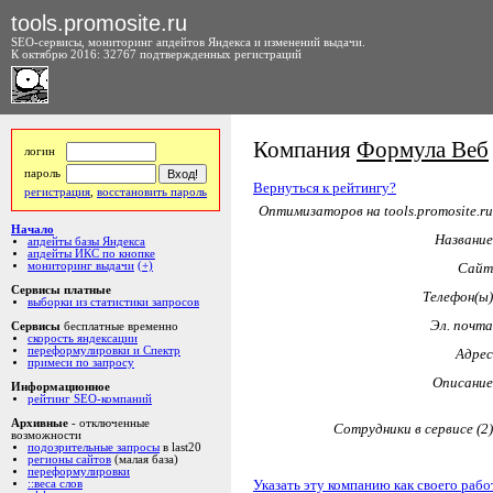
tools.promosite.ru
SEO-сервисы, мониторинг апдейтов Яндекса и изменений выдачи.
К октябрю 2016: 32767 подтвержденных регистраций
Компания
Формула Веб
логин
пароль
Вернуться к рейтингу?
регистрация
,
восстановить пароль
Оптимизаторов на tools.promosite.ru
Начало
Название
апдейты базы Яндекса
апдейты ИКС по кнопке
мониторинг выдачи
(+)
Сайт
Сервисы платные
Телефон(ы)
выборки из статистики запросов
Эл. почта
Сервисы
бесплатные временно
скорость яндексации
переформулировки и Спектр
Адрес
примеси по запросу
Описание
Информационное
рейтинг SEO-компаний
Архивные
- отключенные
Сотрудники в сервисе (2)
возможности
подозрительные запросы
в last20
регионы сайтов
(малая база)
переформулировки
Указать эту компанию как своего рабо
::веса слов