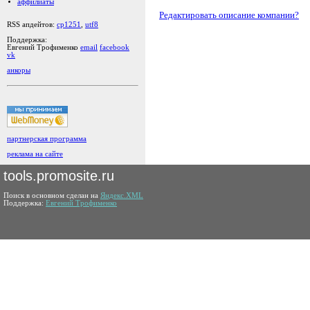
аффилиаты
Редактировать описание компании?
RSS апдейтов:
cp1251
,
utf8
Поддержка:
Евгений Трофименко
email
facebook
vk
анкоры
партнерская программа
реклама на сайте
tools.promosite.ru
Поиск в основном сделан на
Яндекс.XML
Поддержка:
Евгений Трофименко