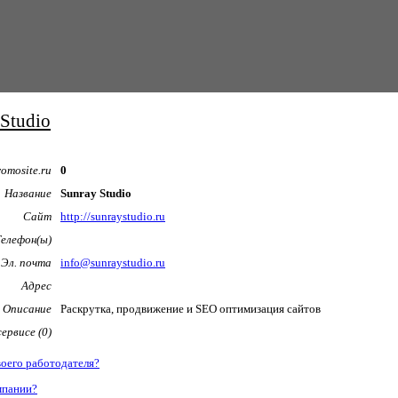
 Studio
omosite.ru
0
Название
Sunray Studio
Сайт
http://sunraystudio.ru
Телефон(ы)
Эл. почта
info@sunraystudio.ru
Адрес
Описание
Раскрутка, продвижение и SEO оптимизация сайтов
ервисе (0)
воего работодателя?
мпании?