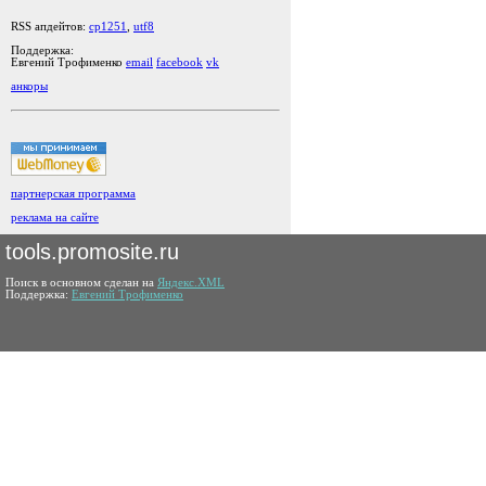
RSS апдейтов:
cp1251
,
utf8
Поддержка:
Евгений Трофименко
email
facebook
vk
анкоры
партнерская программа
реклама на сайте
tools.promosite.ru
Поиск в основном сделан на
Яндекс.XML
Поддержка:
Евгений Трофименко