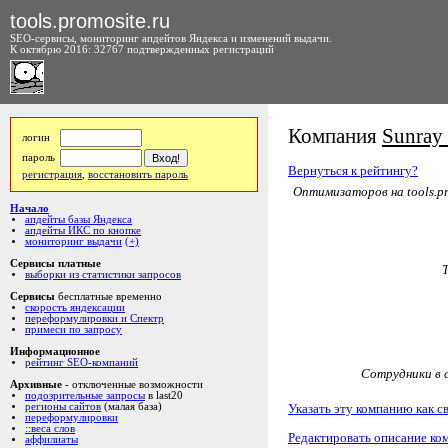
tools.promosite.ru
SEO-сервисы, мониторинг апдейтов Яндекса и изменений выдачи.
К октябрю 2016: 32767 подтвержденных регистраций
Компания
Sunray
логин
пароль
Вернуться к рейтингу?
регистрация
,
восстановить пароль
Оптимизаторов на tools.pr
Начало
апдейты базы Яндекса
апдейты ИКС по кнопке
мониторинг выдачи
(+)
Сервисы платные
выборки из статистики запросов
Сервисы
бесплатные временно
скорость яндексации
переформулировки и Спектр
примеси по запросу
Информационное
рейтинг SEO-компаний
Сотрудники в с
Архивные
- отключенные возможности
подозрительные запросы
в last20
Указать эту компанию как с
регионы сайтов
(малая база)
переформулировки
::веса слов
Редактировать описание ко
аффилиаты