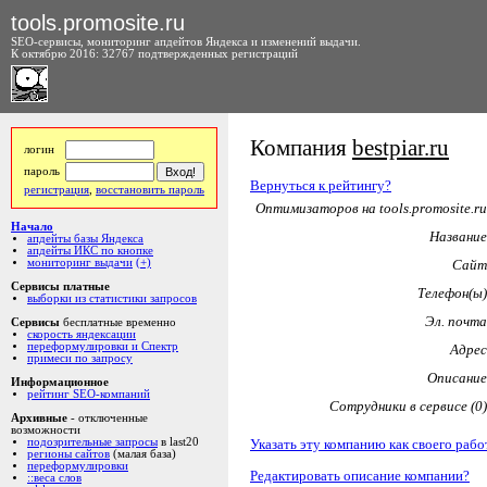
tools.promosite.ru
SEO-сервисы, мониторинг апдейтов Яндекса и изменений выдачи.
К октябрю 2016: 32767 подтвержденных регистраций
Компания
bestpiar.ru
логин
пароль
Вернуться к рейтингу?
регистрация
,
восстановить пароль
Оптимизаторов на tools.promosite.ru
Начало
Название
апдейты базы Яндекса
апдейты ИКС по кнопке
мониторинг выдачи
(+)
Сайт
Сервисы платные
Телефон(ы)
выборки из статистики запросов
Эл. почта
Сервисы
бесплатные временно
скорость яндексации
переформулировки и Спектр
Адрес
примеси по запросу
Описание
Информационное
рейтинг SEO-компаний
Сотрудники в сервисе (0)
Архивные
- отключенные
возможности
Указать эту компанию как своего рабо
подозрительные запросы
в last20
регионы сайтов
(малая база)
переформулировки
Редактировать описание компании?
::веса слов