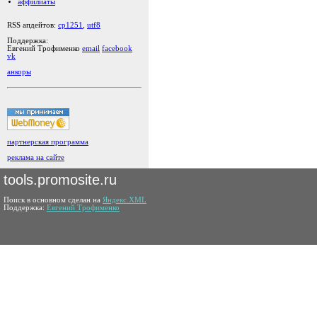
аффилиаты
RSS апдейтов:
cp1251
,
utf8
Поддержка:
Евгений Трофименко
email
facebook
vk
анкоры
партнерская программа
реклама на сайте
tools.promosite.ru
Поиск в основном сделан на
Яндекс.XML
Поддержка:
Евгений Трофименко