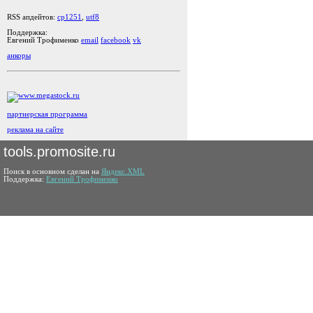
RSS апдейтов:
cp1251
,
utf8
Поддержка:
Евгений Трофименко
email
facebook
vk
анкоры
партнерская программа
реклама на сайте
tools.promosite.ru
Поиск в основном сделан на
Яндекс.XML
Поддержка:
Евгений Трофименко