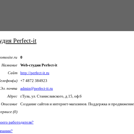
дия Perfect-it
omosite.ru
0
Название
Web-студия Perfect-it
Сайт
http://perfect-it.ru
Телефон(ы)
+7 4872 384923
Эл. почта
admin@perfect-it.ru
Адрес
г.Тула, ул. Станиславского, д.15, оф.6
Описание
Создание сайтов и интернет-магазинов. Поддержка и продвижение
ервисе (0)
воего работодателя?
мпании?