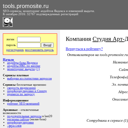
tools.promosite.ru
SEO-сервисы, мониторинг апдейтов Яндекса и изменений выдачи.
К октябрю 2016: 32767 подтвержденных регистраций
Компания
Студия Арт-
логин
пароль
Вернуться к рейтингу?
регистрация
,
восстановить пароль
Оптимизаторов на tools.promosite.ru
Начало
Название
апдейты базы Яндекса
апдейты ИКС по кнопке
мониторинг выдачи
(+)
Сайт
Сервисы платные
Телефон(ы)
выборки из статистики запросов
Эл. почта
Сервисы
бесплатные временно
скорость яндексации
переформулировки и Спектр
Адрес
примеси по запросу
Описание
Информационное
рейтинг SEO-компаний
Архивные
- отключенные
возможности
подозрительные запросы
в last20
регионы сайтов
(малая база)
Сотрудники в сервисе (1)
переформулировки
::веса слов