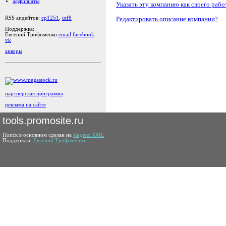
аффилиаты
Указать эту компанию как своего рабо
Редактировать описание компании?
RSS апдейтов:
cp1251
,
utf8
Поддержка:
Евгений Трофименко
email
facebook
vk
анкоры
партнерская программа
реклама на сайте
tools.promosite.ru
Поиск в основном сделан на
Яндекс.XML
Поддержка:
Евгений Трофименко