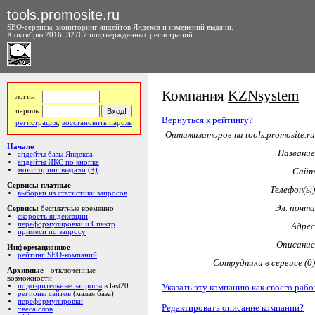
tools.promosite.ru
SEO-сервисы, мониторинг апдейтов Яндекса и изменений выдачи.
К октябрю 2016: 32767 подтвержденных регистраций
Компания
KZNsystem
логин
пароль
Вернуться к рейтингу?
регистрация
,
восстановить пароль
Оптимизаторов на tools.promosite.ru
Начало
Название
апдейты базы Яндекса
апдейты ИКС по кнопке
мониторинг выдачи
(+)
Сайт
Сервисы платные
Телефон(ы)
выборки из статистики запросов
Эл. почта
Сервисы
бесплатные временно
скорость яндексации
переформулировки и Спектр
Адрес
примеси по запросу
Описание
Информационное
рейтинг SEO-компаний
Сотрудники в сервисе (0)
Архивные
- отключенные
возможности
Указать эту компанию как своего рабо
подозрительные запросы
в last20
регионы сайтов
(малая база)
переформулировки
Редактировать описание компании?
::веса слов