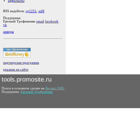
аффилиаты
RSS апдейтов:
cp1251
,
utf8
Поддержка:
Евгений Трофименко
email
facebook
vk
анкоры
партнерская программа
реклама на сайте
tools.promosite.ru
Поиск в основном сделан на
Яндекс.XML
Поддержка:
Евгений Трофименко