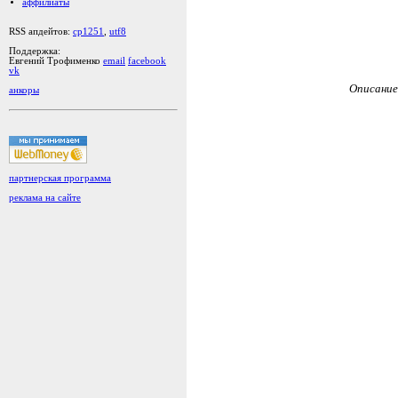
аффилиаты
RSS апдейтов:
cp1251
,
utf8
Поддержка:
Евгений Трофименко
email
facebook
vk
Описание
анкоры
партнерская программа
реклама на сайте