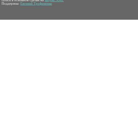
Поиск в основном сделан на
Яндекс.XML
Поддержка:
Евгений Трофименко