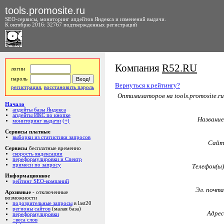
tools.promosite.ru
SEO-сервисы, мониторинг апдейтов Яндекса и изменений выдачи.
К октябрю 2016: 32767 подтвержденных регистраций
Компания
R52.RU
логин
пароль
Вернуться к рейтингу?
регистрация
,
восстановить пароль
Оптимизаторов на tools.promosite.ru
Начало
апдейты базы Яндекса
апдейты ИКС по кнопке
Название
мониторинг выдачи
(+)
Сервисы платные
выборки из статистики запросов
Сайт
Сервисы
бесплатные временно
скорость яндексации
переформулировки и Спектр
примеси по запросу
Телефон(ы)
Информационное
рейтинг SEO-компаний
Эл. почта
Архивные
- отключенные
возможности
подозрительные запросы
в last20
регионы сайтов
(малая база)
Адрес
переформулировки
::веса слов