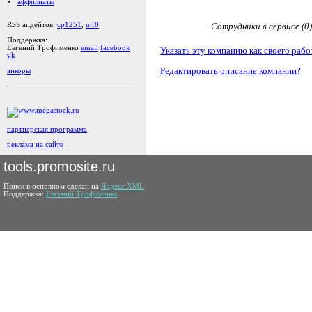
аффилиаты
RSS апдейтов:
cp1251
,
utf8
Сотрудники в сервисе (0)
Поддержка:
Евгений Трофименко
email
facebook
Указать эту компанию как своего рабо
vk
Редактировать описание компании?
анкоры
партнерская программа
реклама на сайте
tools.promosite.ru
Поиск в основном сделан на
Яндекс.XML
Поддержка:
Евгений Трофименко