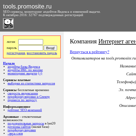
tools.promosite.ru
SEO-сервисы, мониторинг апдейтов Яндекса и изменений выдачи.
К октябрю 2016: 32767 подтвержденных регистраций
Компания
Интернет аге
логин
пароль
Вернуться к рейтингу?
регистрация
,
восстановить пароль
Оптимизаторов на tools.promosite.ru
Начало
Название
апдейты базы Яндекса
апдейты ИКС по кнопке
мониторинг выдачи
(+)
Сайт
Сервисы платные
Телефон(ы)
выборки из статистики запросов
Эл. почта
Сервисы
бесплатные временно
скорость яндексации
переформулировки и Спектр
Адрес
примеси по запросу
Описание
Информационное
рейтинг SEO-компаний
Архивные
- отключенные
возможности
подозрительные запросы
в last20
регионы сайтов
(малая база)
переформулировки
::веса слов