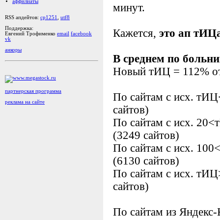
аффилиаты
минут.
RSS апдейтов:
cp1251
,
utf8
Поддержка:
Кажется,
это ап тИЦ
Евгений Трофименко
email
facebook
vk
анкоры
В среднем по больни
Новый тИЦ = 112% от 
партнерская программа
По сайтам с исх. тИ
реклама на сайте
сайтов)
По сайтам с исх. 20
(3249 сайтов)
По сайтам с исх. 10
(6130 сайтов)
По сайтам с исх. тИ
сайтов)
По сайтам из Яндекс