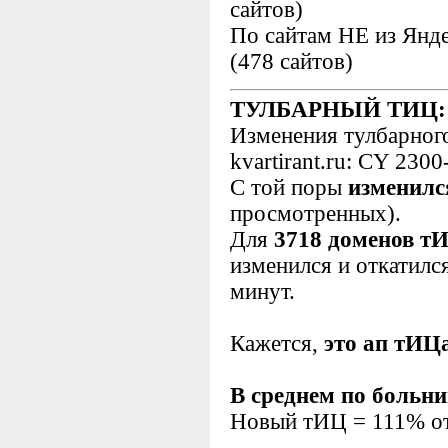
сайтов)
По сайтам НЕ из Янд
(478 сайтов)
ТУЛБАРНЫЙ ТИЦ:
Изменения тулбарног
kvartirant.ru: CY 230
С той поры
изменилс
просмотренных).
Для
3718 доменов т
изменился и откатилс
минут.
Кажется,
это ап тИЦ
В среднем по больни
Новый тИЦ = 111% от 