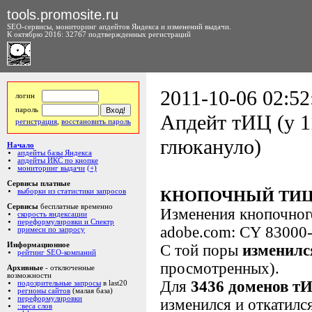
tools.promosite.ru
SEO-сервисы, мониторинг апдейтов Яндекса и изменений выдачи.
К октябрю 2016: 32767 подтвержденных регистраций
2011-10-06 02:52
логин
пароль
Апдейт тИЦ (у 1
регистрация
,
восстановить пароль
глюкануло)
Начало
апдейты базы Яндекса
апдейты ИКС по кнопке
мониторинг выдачи
(+)
Сервисы платные
выборки из статистики запросов
КНОПОЧНЫЙ ТИЦ
Сервисы
бесплатные временно
Изменения кнопочно
скорость яндексации
переформулировки и Спектр
adobe.com: CY 83000
примеси по запросу
Информационное
С той поры
изменилс
рейтинг SEO-компаний
просмотренных).
Архивные
- отключенные
возможности
Для
3436 доменов т
подозрительные запросы
в last20
регионы сайтов
(малая база)
переформулировки
изменился и откатилс
::веса слов