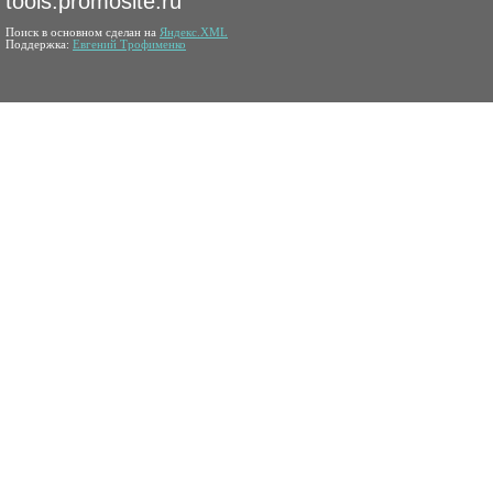
tools.promosite.ru
Поиск в основном сделан на
Яндекс.XML
Поддержка:
Евгений Трофименко