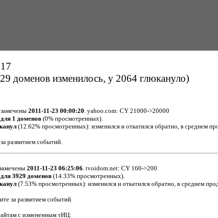
:17
29 доменов изменилось, у 2064 глюкануло)
 замечены
2011-11-23 00:00:20
. yahoo.com: CY 21000->20000
для 1 доменов
(0% просмотренных).
канул
(12.62% просмотренных): изменился и откатился обратно, в среднем п
 за развитием событий.
 замечены
2011-11-23 06:25:06
. tvoidom.net: CY 160->200
 для 3929 доменов
(14.33% просмотренных).
канул
(7.53% просмотренных): изменился и откатился обратно, в среднем пр
дите за развитием событий.
сайтам с измененным тИЦ: