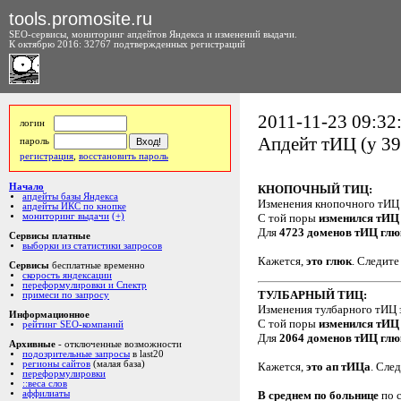
tools.promosite.ru
SEO-сервисы, мониторинг апдейтов Яндекса и изменений выдачи.
К октябрю 2016: 32767 подтвержденных регистраций
2011-11-23 09:32
логин
Апдейт тИЦ (у 39
пароль
регистрация
,
восстановить пароль
Начало
КНОПОЧНЫЙ ТИЦ:
апдейты базы Яндекса
Изменения кнопочного тИЦ
апдейты ИКС по кнопке
мониторинг выдачи
(+)
С той поры
изменился тИЦ 
Для
4723 доменов тИЦ глю
Сервисы платные
выборки из статистики запросов
Кажется,
это глюк
. Следите
Сервисы
бесплатные временно
скорость яндексации
переформулировки и Спектр
ТУЛБАРНЫЙ ТИЦ:
примеси по запросу
Изменения тулбарного тИЦ
Информационное
С той поры
изменился тИЦ
рейтинг SEO-компаний
Для
2064 доменов тИЦ глю
Архивные
- отключенные возможности
подозрительные запросы
в last20
регионы сайтов
(малая база)
Кажется,
это ап тИЦа
. Сле
переформулировки
::веса слов
аффилиаты
В среднем по больнице
по 