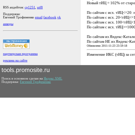
Новый тИЦ = 102% от старо
RSS апдейтов:
cp1251
,
utf8
По сайтам с исх. тИЦ<=20:
Поддержка:
По сайтам с исх. 20<тИЦ<=
Евгений Трофименко
email
facebook
vk
По сайтам с исх. 100<тИЦ<
анкоры
По сайтам с исх. тИЦ>=100
По сайтам из Яндекс-Катал
По сайтам НЕ из Яндекс-Ка
Обновлено 2011-11-23 23:59:18
Изменение ИКС (тИЦ) за се
партнерская программа
реклама на сайте
tools.promosite.ru
Поиск в основном сделан на
Яндекс.XML
Поддержка:
Евгений Трофименко