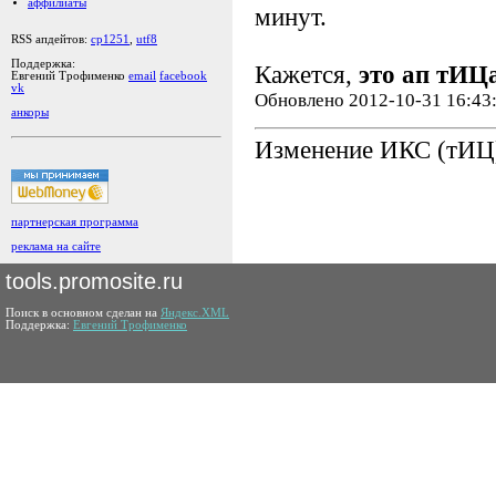
аффилиаты
минут.
RSS апдейтов:
cp1251
,
utf8
Поддержка:
Кажется,
это ап тИЦ
Евгений Трофименко
email
facebook
vk
Обновлено 2012-10-31 16:43
анкоры
Изменение ИКС (тИЦ)
партнерская программа
реклама на сайте
tools.promosite.ru
Поиск в основном сделан на
Яндекс.XML
Поддержка:
Евгений Трофименко