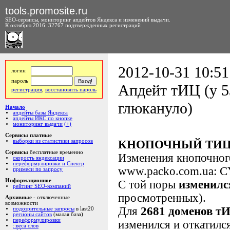
tools.promosite.ru
SEO-сервисы, мониторинг апдейтов Яндекса и изменений выдачи.
К октябрю 2016: 32767 подтвержденных регистраций
2012-10-31 10:51
логин
пароль
Апдейт тИЦ (у 5
регистрация
,
восстановить пароль
глюкануло)
Начало
апдейты базы Яндекса
апдейты ИКС по кнопке
мониторинг выдачи
(+)
Сервисы платные
выборки из статистики запросов
КНОПОЧНЫЙ ТИЦ
Сервисы
бесплатные временно
Изменения кнопочно
скорость яндексации
переформулировки и Спектр
www.packo.com.ua: C
примеси по запросу
Информационное
С той поры
изменилс
рейтинг SEO-компаний
просмотренных).
Архивные
- отключенные
возможности
Для
2681 доменов т
подозрительные запросы
в last20
регионы сайтов
(малая база)
переформулировки
изменился и откатилс
::веса слов