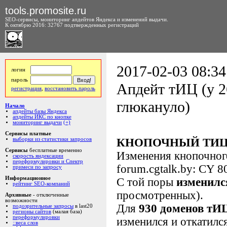
tools.promosite.ru
SEO-сервисы, мониторинг апдейтов Яндекса и изменений выдачи.
К октябрю 2016: 32767 подтвержденных регистраций
2017-02-03 08:34
логин
пароль
Апдейт тИЦ (у 2
регистрация
,
восстановить пароль
глюкануло)
Начало
апдейты базы Яндекса
апдейты ИКС по кнопке
мониторинг выдачи
(+)
Сервисы платные
выборки из статистики запросов
КНОПОЧНЫЙ ТИЦ
Сервисы
бесплатные временно
Изменения кнопочно
скорость яндексации
переформулировки и Спектр
forum.cgtalk.by: CY 8
примеси по запросу
Информационное
С той поры
изменилс
рейтинг SEO-компаний
просмотренных).
Архивные
- отключенные
возможности
Для
930 доменов тИ
подозрительные запросы
в last20
регионы сайтов
(малая база)
переформулировки
изменился и откатилс
::веса слов