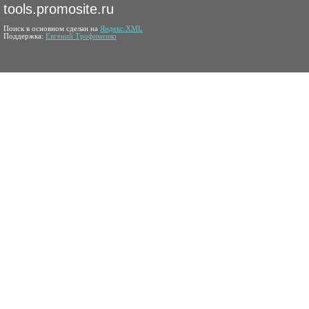
tools.promosite.ru
Поиск в основном сделан на
Яндекс.XML
Поддержка:
Евгений Трофименко