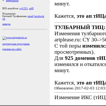
аффилиаты
минут.
RSS апдейтов:
cp1251
,
utf8
Поддержка:
Кажется,
это ап тИЦ
Евгений Трофименко
email
facebook
vk
анкоры
ТУЛБАРНЫЙ ТИЦ:
Изменения тулбарног
artplease.ru: CY 30->5
партнерская программа
С той поры
изменилс
реклама на сайте
просмотренных).
Для
925 доменов тИ
изменился и откатилс
минут.
Кажется,
это ап тИЦ
Обновлено 2017-02-03 12:03
Изменение ИКС (тИЦ)