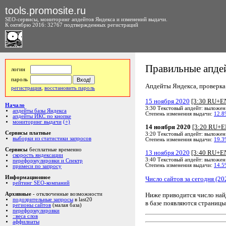
tools.promosite.ru
SEO-сервисы, мониторинг апдейтов Яндекса и изменений выдачи.
К октябрю 2016: 32767 подтвержденных регистраций
Правильные апдей
логин
пароль
Апдейты Яндекса, проверка а
регистрация
,
восстановить пароль
15 ноября 2020
[3:30 RU+E
Начало
3:30 Текстовый апдейт: выложен
апдейты базы Яндекса
Степень изменения выдачи:
12.8
апдейты ИКС по кнопке
мониторинг выдачи
(+)
14 ноября 2020
[3:20 RU+E
Сервисы платные
3:20 Текстовый апдейт: выложен
выборки из статистики запросов
Степень изменения выдачи:
19.3
Сервисы
бесплатные временно
13 ноября 2020
[3:40 RU+E
скорость яндексации
3:40 Текстовый апдейт: выложен
переформулировки и Спектр
Степень изменения выдачи:
14.5
примеси по запросу
Информационное
Число сайтов за сегодня (20
рейтинг SEO-компаний
Ниже приводится число на
Архивные
- отключенные возможности
подозрительные запросы
в last20
в базе появляются страницы
регионы сайтов
(малая база)
переформулировки
::веса слов
аффилиаты