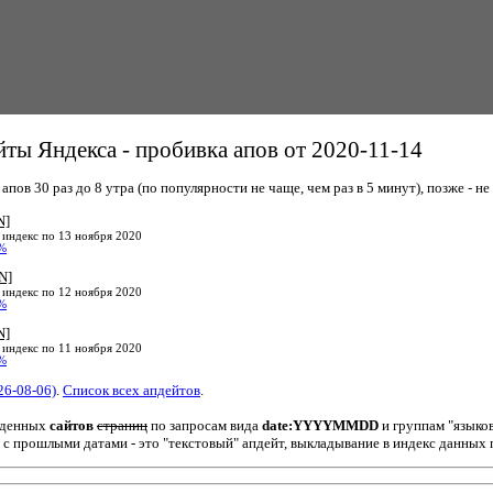
ты Яндекса - пробивка апов от 2020-11-14
пов 30 раз до 8 утра (по популярности не чаще, чем раз в 5 минут), позже - не 
N]
 индекс по 13 ноября 2020
%
N]
 индекс по 12 ноября 2020
%
N]
 индекс по 11 ноября 2020
%
26-08-06)
.
Список всех апдейтов
.
йденных
сайтов
страниц
по запросам вида
date:YYYYMMDD
и группам "языко
 с прошлыми датами - это "текстовый" апдейт, выкладывание в индекс данных 