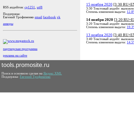
15 ноября 2020
[3:30 RU+E
RSS апдейтов:
cp1251
,
utf8
3:30 Текстовый апдейт: выложен
Степень изменения выдачи:
12.8
Поддержка:
Евгений Трофименко
email
facebook
vk
14 ноября 2020
[3:20 RU+E
3:20 Текстовый апдейт: выложен
анкоры
Степень изменения выдачи:
19.3
13 ноября 2020
[3:40 RU+E
3:40 Текстовый апдейт: выложен
Степень изменения выдачи:
14.5
партнерская программа
реклама на сайте
tools.promosite.ru
Поиск в основном сделан на
Яндекс.XML
Поддержка:
Евгений Трофименко