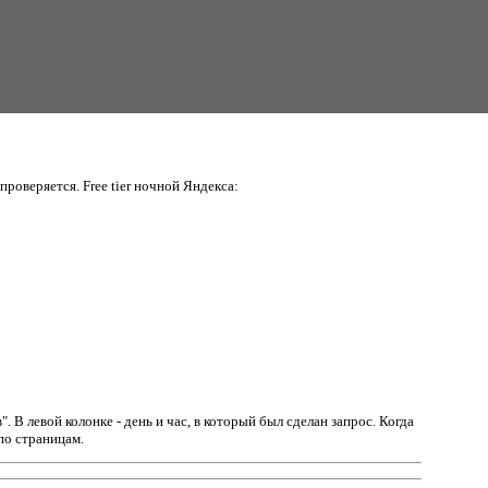
проверяется. Free tier ночной Яндекса:
в".
В левой колонке - день и час, в который был сделан запрос. Когда
по страницам.