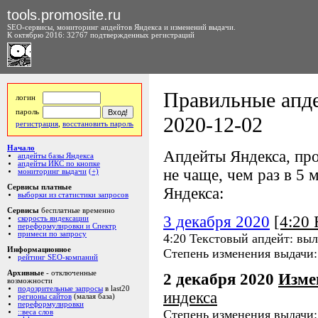
tools.promosite.ru
SEO-сервисы, мониторинг апдейтов Яндекса и изменений выдачи.
К октябрю 2016: 32767 подтвержденных регистраций
Правильные апде
логин
пароль
2020-12-02
регистрация
,
восстановить пароль
Начало
Апдейты Яндекса, про
апдейты базы Яндекса
апдейты ИКС по кнопке
не чаще, чем раз в 5 м
мониторинг выдачи
(+)
Сервисы платные
Яндекса:
выборки из статистики запросов
Сервисы
бесплатные временно
3 декабря 2020
[4:20
скорость яндексации
переформулировки и Спектр
примеси по запросу
4:20 Текстовый апдейт: вы
Информационное
Степень изменения выдачи
рейтинг SEO-компаний
Архивные
- отключенные
2 декабря 2020
Изме
возможности
подозрительные запросы
в last20
индекса
регионы сайтов
(малая база)
переформулировки
Степень изменения выдачи
::веса слов