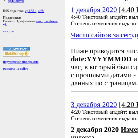
аффилиаты
1 декабря 2020
[4:40
RSS апдейтов:
cp1251
,
utf8
4:40 Текстовый апдейт: вы
Поддержка:
Евгений Трофименко
email
facebook
Степень изменения выдачи
vk
анкоры
Число сайтов за сегод
Ниже приводится чи
date:YYYYMMDD
и
партнерская программа
час, в который был сд
реклама на сайте
с прошлыми датами - 
данных по страницам.
3 декабря 2020
[4:20
4:20 Текстовый апдейт: вы
Степень изменения выдачи
2 декабря 2020
Изме
индекса