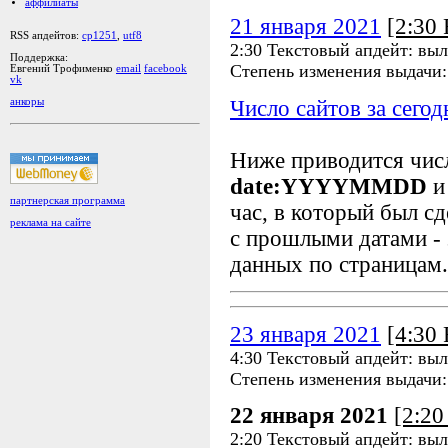
аффилиаты
21 января 2021
[2:30
RSS апдейтов:
cp1251
,
utf8
2:30 Текстовый апдейт: выл
Поддержка:
Степень изменения выдачи
Евгений Трофименко
email
facebook
vk
Число сайтов за сегод
анкоры
Ниже приводится чи
date:YYYYMMDD
и
партнерская программа
час, в который был сд
реклама на сайте
с прошлыми датами - 
данных по страницам.
23 января 2021
[4:30
4:30 Текстовый апдейт: выл
Степень изменения выдачи
22 января 2021
[2:2
2:20 Текстовый апдейт: выл