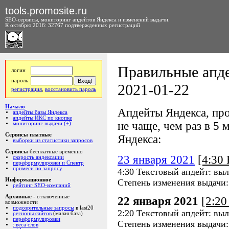
tools.promosite.ru
SEO-сервисы, мониторинг апдейтов Яндекса и изменений выдачи.
К октябрю 2016: 32767 подтвержденных регистраций
Правильные апде
логин
пароль
2021-01-22
регистрация
,
восстановить пароль
Начало
Апдейты Яндекса, про
апдейты базы Яндекса
апдейты ИКС по кнопке
не чаще, чем раз в 5 м
мониторинг выдачи
(+)
Сервисы платные
Яндекса:
выборки из статистики запросов
Сервисы
бесплатные временно
23 января 2021
[4:30
скорость яндексации
переформулировки и Спектр
примеси по запросу
4:30 Текстовый апдейт: выл
Информационное
Степень изменения выдачи
рейтинг SEO-компаний
Архивные
- отключенные
22 января 2021
[2:2
возможности
подозрительные запросы
в last20
2:20 Текстовый апдейт: выл
регионы сайтов
(малая база)
переформулировки
Степень изменения выдачи
::веса слов