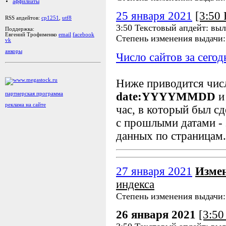
аффилиаты
25 января 2021
[3:50
RSS апдейтов:
cp1251
,
utf8
3:50 Текстовый апдейт: выл
Поддержка:
Евгений Трофименко
email
facebook
Степень изменения выдачи
vk
анкоры
Число сайтов за сегод
Ниже приводится чи
date:YYYYMMDD
и
партнерская программа
реклама на сайте
час, в который был сд
с прошлыми датами - 
данных по страницам.
27 января 2021
Изме
индекса
Степень изменения выдачи
26 января 2021
[3:5