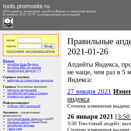
tools.promosite.ru
SEO-сервисы, мониторинг апдейтов Яндекса и изменений выдачи.
К октябрю 2016: 32767 подтвержденных регистраций
Правильные апде
логин
пароль
2021-01-26
регистрация
,
восстановить пароль
Начало
Апдейты Яндекса, про
апдейты базы Яндекса
апдейты ИКС по кнопке
не чаще, чем раз в 5 м
мониторинг выдачи
(+)
Сервисы платные
Яндекса:
выборки из статистики запросов
Сервисы
бесплатные временно
27 января 2021
Изме
скорость яндексации
переформулировки и Спектр
примеси по запросу
индекса
Информационное
Степень изменения выдачи
рейтинг SEO-компаний
Архивные
- отключенные
26 января 2021
[3:5
возможности
подозрительные запросы
в last20
3:50 Текстовый апдейт: выл
регионы сайтов
(малая база)
переформулировки
Степень изменения выдачи
::веса слов