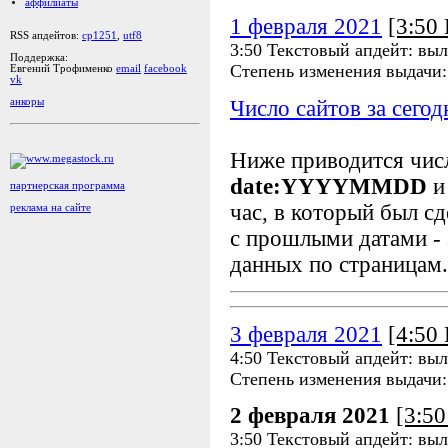
аффилиаты
1 февраля 2021
[3:50
RSS апдейтов:
cp1251
,
utf8
3:50 Текстовый апдейт: выл
Поддержка:
Степень изменения выдачи
Евгений Трофименко
email
facebook
vk
Число сайтов за сегод
анкоры
Ниже приводится чи
date:YYYYMMDD
и
партнерская программа
час, в который был сд
реклама на сайте
с прошлыми датами - 
данных по страницам.
3 февраля 2021
[4:50
4:50 Текстовый апдейт: вы
Степень изменения выдачи
2 февраля 2021
[3:5
3:50 Текстовый апдейт: выл