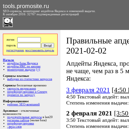
tools.promosite.ru
SEO-сервисы, мониторинг апдейтов Яндекса и изменений выдачи.
К октябрю 2016: 32767 подтвержденных регистраций
Правильные апде
логин
пароль
2021-02-02
регистрация
,
восстановить пароль
Начало
Апдейты Яндекса, про
апдейты базы Яндекса
апдейты ИКС по кнопке
не чаще, чем раз в 5 м
мониторинг выдачи
(+)
Сервисы платные
Яндекса:
выборки из статистики запросов
Сервисы
бесплатные временно
3 февраля 2021
[4:50
скорость яндексации
переформулировки и Спектр
примеси по запросу
4:50 Текстовый апдейт: вы
Информационное
Степень изменения выдачи
рейтинг SEO-компаний
Архивные
- отключенные
2 февраля 2021
[3:5
возможности
подозрительные запросы
в last20
3:50 Текстовый апдейт: выл
регионы сайтов
(малая база)
переформулировки
Степень изменения выдачи
::веса слов