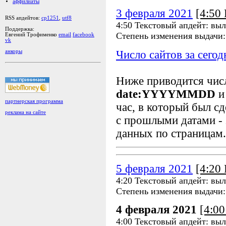
аффилиаты
3 февраля 2021
[4:50
RSS апдейтов:
cp1251
,
utf8
4:50 Текстовый апдейт: вы
Поддержка:
Степень изменения выдачи
Евгений Трофименко
email
facebook
vk
Число сайтов за сегод
анкоры
Ниже приводится чи
date:YYYYMMDD
и
партнерская программа
час, в который был сд
реклама на сайте
с прошлыми датами - 
данных по страницам.
5 февраля 2021
[4:20
4:20 Текстовый апдейт: вы
Степень изменения выдачи
4 февраля 2021
[4:0
4:00 Текстовый апдейт: вы