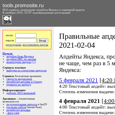
tools.promosite.ru
SEO-сервисы, мониторинг апдейтов Яндекса и изменений выдачи.
К октябрю 2016: 32767 подтвержденных регистраций
Правильные апде
логин
пароль
2021-02-04
регистрация
,
восстановить пароль
Начало
Апдейты Яндекса, про
апдейты базы Яндекса
апдейты ИКС по кнопке
не чаще, чем раз в 5 м
мониторинг выдачи
(+)
Сервисы платные
Яндекса:
выборки из статистики запросов
Сервисы
бесплатные временно
5 февраля 2021
[4:20
скорость яндексации
переформулировки и Спектр
примеси по запросу
4:20 Текстовый апдейт: вы
Информационное
Степень изменения выдачи
рейтинг SEO-компаний
Архивные
- отключенные
4 февраля 2021
[4:0
возможности
подозрительные запросы
в last20
4:00 Текстовый апдейт: вы
регионы сайтов
(малая база)
переформулировки
Степень изменения выдачи
::веса слов