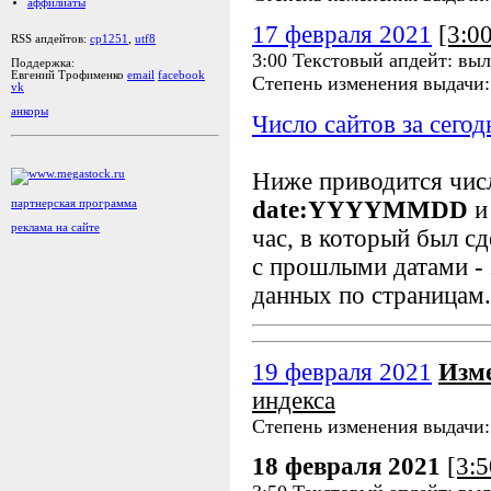
аффилиаты
17 февраля 2021
[3:0
RSS апдейтов:
cp1251
,
utf8
3:00 Текстовый апдейт: вы
Поддержка:
Евгений Трофименко
email
facebook
Степень изменения выдачи
vk
анкоры
Число сайтов за сегод
Ниже приводится чи
date:YYYYMMDD
и
партнерская программа
реклама на сайте
час, в который был сд
с прошлыми датами - 
данных по страницам.
19 февраля 2021
Изм
индекса
Степень изменения выдачи
18 февраля 2021
[3: