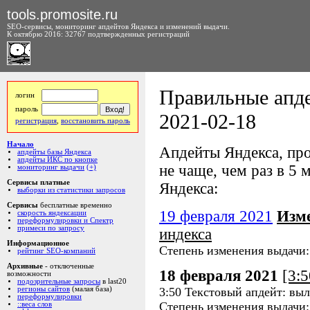
tools.promosite.ru
SEO-сервисы, мониторинг апдейтов Яндекса и изменений выдачи.
К октябрю 2016: 32767 подтвержденных регистраций
Правильные апде
логин
пароль
2021-02-18
регистрация
,
восстановить пароль
Начало
Апдейты Яндекса, про
апдейты базы Яндекса
апдейты ИКС по кнопке
не чаще, чем раз в 5 м
мониторинг выдачи
(+)
Сервисы платные
Яндекса:
выборки из статистики запросов
Сервисы
бесплатные временно
19 февраля 2021
Изм
скорость яндексации
переформулировки и Спектр
примеси по запросу
индекса
Информационное
Степень изменения выдачи
рейтинг SEO-компаний
Архивные
- отключенные
18 февраля 2021
[3:
возможности
подозрительные запросы
в last20
3:50 Текстовый апдейт: вы
регионы сайтов
(малая база)
переформулировки
Степень изменения выдачи
::веса слов