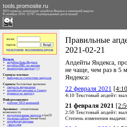
tools.promosite.ru
SEO-сервисы, мониторинг апдейтов Яндекса и изменений выдачи.
К октябрю 2016: 32767 подтвержденных регистраций
Правильные апде
логин
пароль
2021-02-21
регистрация
,
восстановить пароль
Начало
Апдейты Яндекса, про
апдейты базы Яндекса
апдейты ИКС по кнопке
не чаще, чем раз в 5 м
мониторинг выдачи
(+)
Сервисы платные
Яндекса:
выборки из статистики запросов
Сервисы
бесплатные временно
22 февраля 2021
[4:1
скорость яндексации
переформулировки и Спектр
примеси по запросу
4:10 Текстовый апдейт: вы
Информационное
рейтинг SEO-компаний
21 февраля 2021
[2:
Архивные
- отключенные
2:50 Текстовый апдейт: вы
возможности
подозрительные запросы
в last20
Степень изменения выдачи
регионы сайтов
(малая база)
переформулировки
::веса слов