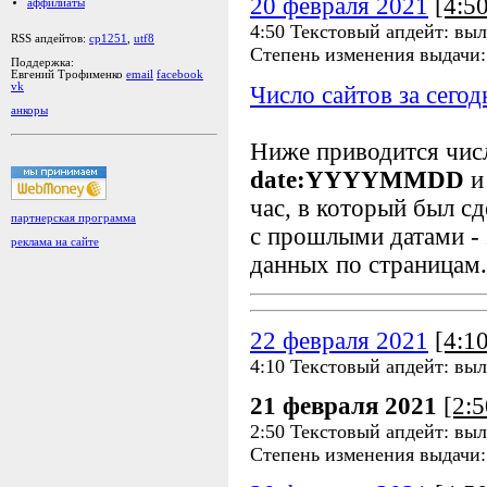
20 февраля 2021
[4:5
аффилиаты
4:50 Текстовый апдейт: вы
RSS апдейтов:
cp1251
,
utf8
Степень изменения выдачи
Поддержка:
Евгений Трофименко
email
facebook
vk
Число сайтов за сегод
анкоры
Ниже приводится чи
date:YYYYMMDD
и
час, в который был сд
партнерская программа
с прошлыми датами - 
реклама на сайте
данных по страницам.
22 февраля 2021
[4:1
4:10 Текстовый апдейт: вы
21 февраля 2021
[2:
2:50 Текстовый апдейт: вы
Степень изменения выдачи