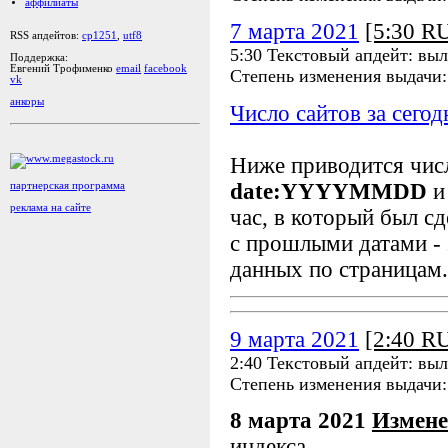
аффилиаты
7 марта 2021
[5:30 R
RSS апдейтов:
cp1251
,
utf8
5:30 Текстовый апдейт: выл
Поддержка:
Евгений Трофименко
email
facebook
Степень изменения выдачи
vk
анкоры
Число сайтов за сегод
Ниже приводится чи
date:YYYYMMDD
и
партнерская программа
реклама на сайте
час, в который был сд
с прошлыми датами - 
данных по страницам.
9 марта 2021
[2:40 R
2:40 Текстовый апдейт: выл
Степень изменения выдачи
8 марта 2021
Измене
индекса