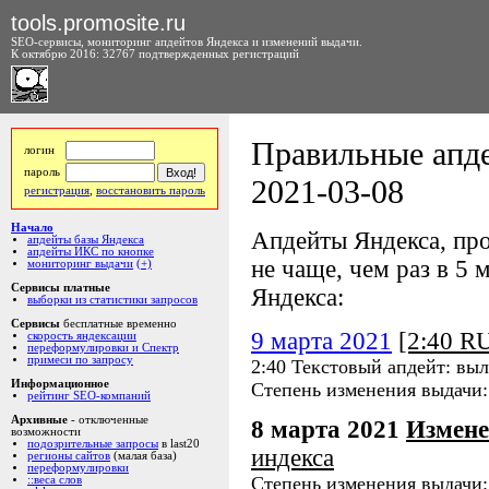
tools.promosite.ru
SEO-сервисы, мониторинг апдейтов Яндекса и изменений выдачи.
К октябрю 2016: 32767 подтвержденных регистраций
Правильные апде
логин
пароль
2021-03-08
регистрация
,
восстановить пароль
Начало
Апдейты Яндекса, про
апдейты базы Яндекса
апдейты ИКС по кнопке
не чаще, чем раз в 5 м
мониторинг выдачи
(+)
Сервисы платные
Яндекса:
выборки из статистики запросов
Сервисы
бесплатные временно
9 марта 2021
[2:40 R
скорость яндексации
переформулировки и Спектр
примеси по запросу
2:40 Текстовый апдейт: выл
Информационное
Степень изменения выдачи
рейтинг SEO-компаний
Архивные
- отключенные
8 марта 2021
Измене
возможности
подозрительные запросы
в last20
индекса
регионы сайтов
(малая база)
переформулировки
Степень изменения выдачи
::веса слов