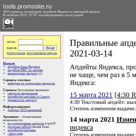
tools.promosite.ru
SEO-сервисы, мониторинг апдейтов Яндекса и изменений выдачи.
К октябрю 2016: 32767 подтвержденных регистраций
Правильные апде
логин
пароль
2021-03-14
регистрация
,
восстановить пароль
Начало
Апдейты Яндекса, про
апдейты базы Яндекса
апдейты ИКС по кнопке
не чаще, чем раз в 5 м
мониторинг выдачи
(+)
Сервисы платные
Яндекса:
выборки из статистики запросов
Сервисы
бесплатные временно
15 марта 2021
[4:30 
скорость яндексации
переформулировки и Спектр
примеси по запросу
4:30 Текстовый апдейт: вы
Информационное
Степень изменения выдачи
рейтинг SEO-компаний
Архивные
- отключенные
14 марта 2021
Измен
возможности
подозрительные запросы
в last20
индекса
регионы сайтов
(малая база)
переформулировки
Степень изменения выдачи
::веса слов