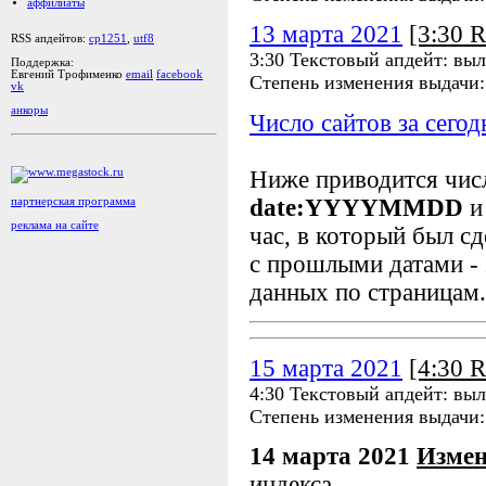
аффилиаты
13 марта 2021
[3:30 
RSS апдейтов:
cp1251
,
utf8
3:30 Текстовый апдейт: выл
Поддержка:
Евгений Трофименко
email
facebook
Степень изменения выдачи
vk
анкоры
Число сайтов за сегод
Ниже приводится чи
date:YYYYMMDD
и
партнерская программа
реклама на сайте
час, в который был сд
с прошлыми датами - 
данных по страницам.
15 марта 2021
[4:30 
4:30 Текстовый апдейт: вы
Степень изменения выдачи
14 марта 2021
Измен
индекса