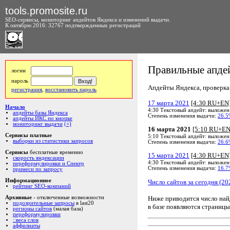
tools.promosite.ru
SEO-сервисы, мониторинг апдейтов Яндекса и изменений выдачи.
К октябрю 2016: 32767 подтвержденных регистраций
Правильные апдей
логин
пароль
Апдейты Яндекса, проверка а
регистрация
,
восстановить пароль
17 марта 2021
[4:30 RU+EN
Начало
4:30 Текстовый апдейт: выложен
апдейты базы Яндекса
Степень изменения выдачи:
26.5
апдейты ИКС по кнопке
мониторинг выдачи
(+)
16 марта 2021
[5:10 RU+EN
Сервисы платные
5:10 Текстовый апдейт: выложен
выборки из статистики запросов
Степень изменения выдачи:
26.6
Сервисы
бесплатные временно
15 марта 2021
[4:30 RU+EN
скорость яндексации
4:30 Текстовый апдейт: выложен
переформулировки и Спектр
Степень изменения выдачи:
16.7
примеси по запросу
Информационное
Число сайтов за сегодня (20
рейтинг SEO-компаний
Ниже приводится число на
Архивные
- отключенные возможности
подозрительные запросы
в last20
в базе появляются страницы
регионы сайтов
(малая база)
переформулировки
::веса слов
аффилиаты