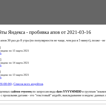
ты Яндекса - пробивка апов от 2021-03-16
пов 30 раз до 8 утра (по популярности не чаще, чем раз в 5 минут), позже - не 
]
 индекс по 15 марта 2021
%
]
 индекс по 14 марта 2021
%
]
 индекс по 13 марта 2021
%
26-08-06)
.
Список всех апдейтов
.
йденных
сайтов
страниц
по запросам вида
date:YYYYMMDD
и группам "языко
 с прошлыми датами - это "текстовый" апдейт, выкладывание в индекс данных 