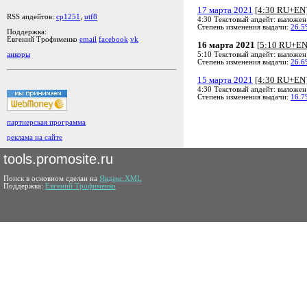
17 марта 2021
[4:30 RU+EN
RSS апдейтов:
cp1251
,
utf8
4:30 Текстовый апдейт: выложен
Степень изменения выдачи:
26.5
Поддержка:
Евгений Трофименко
email
facebook
vk
16 марта 2021
[5:10 RU+EN
5:10 Текстовый апдейт: выложен
анкоры
Степень изменения выдачи:
26.6
15 марта 2021
[4:30 RU+EN
4:30 Текстовый апдейт: выложен
Степень изменения выдачи:
16.7
партнерская программа
реклама на сайте
tools.promosite.ru
Поиск в основном сделан на
Яндекс.XML
Поддержка:
Евгений Трофименко