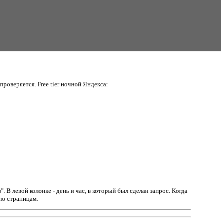
проверяется. Free tier ночной Яндекса:
в".
В левой колонке - день и час, в который был сделан запрос. Когда
по страницам.