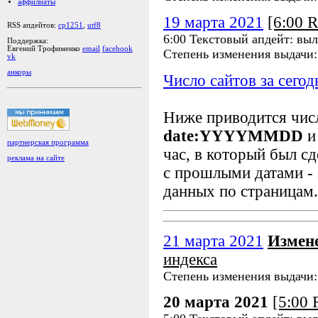
аффилиаты
19 марта 2021
[6:00 
RSS апдейтов:
cp1251
,
utf8
6:00 Текстовый апдейт: вы
Поддержка:
Евгений Трофименко
email
facebook
Степень изменения выдачи
vk
анкоры
Число сайтов за сегод
Ниже приводится чи
date:YYYYMMDD
и
партнерская программа
час, в который был сд
реклама на сайте
с прошлыми датами - 
данных по страницам.
21 марта 2021
Измен
индекса
Степень изменения выдачи
20 марта 2021
[5:00