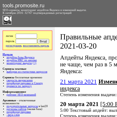
tools.promosite.ru
SEO-сервисы, мониторинг апдейтов Яндекса и изменений выдачи.
К октябрю 2016: 32767 подтвержденных регистраций
Правильные апде
логин
пароль
2021-03-20
регистрация
,
восстановить пароль
Начало
Апдейты Яндекса, про
апдейты базы Яндекса
апдейты ИКС по кнопке
не чаще, чем раз в 5 м
мониторинг выдачи
(+)
Сервисы платные
Яндекса:
выборки из статистики запросов
Сервисы
бесплатные временно
21 марта 2021
Измен
скорость яндексации
переформулировки и Спектр
примеси по запросу
индекса
Информационное
Степень изменения выдачи
рейтинг SEO-компаний
Архивные
- отключенные
20 марта 2021
[5:00
возможности
подозрительные запросы
в last20
5:00 Текстовый апдейт: вы
регионы сайтов
(малая база)
переформулировки
Степень изменения выдачи
::веса слов