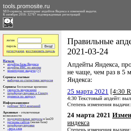
tools.promosite.ru
SEO-сервисы, мониторинг апдейтов Яндекса и изменений выдачи.
К октябрю 2016: 32767 подтвержденных регистраций
Правильные апде
логин
пароль
2021-03-24
регистрация
,
восстановить пароль
Начало
Апдейты Яндекса, про
апдейты базы Яндекса
апдейты ИКС по кнопке
не чаще, чем раз в 5 м
мониторинг выдачи
(+)
Сервисы платные
Яндекса:
выборки из статистики запросов
Сервисы
бесплатные временно
25 марта 2021
[4:30 
скорость яндексации
переформулировки и Спектр
примеси по запросу
4:30 Текстовый апдейт: вы
Информационное
Степень изменения выдачи
рейтинг SEO-компаний
Архивные
- отключенные
24 марта 2021
Измен
возможности
подозрительные запросы
в last20
индекса
регионы сайтов
(малая база)
переформулировки
Степень изменения выдачи
::веса слов