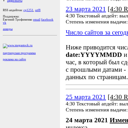
аффилиаты
23 марта 2021
[4:30 
RSS апдейтов:
cp1251
,
utf8
4:30 Текстовый апдейт: вы
Поддержка:
Евгений Трофименко
email
facebook
Степень изменения выдачи
vk
анкоры
Число сайтов за сегод
Ниже приводится чи
date:YYYYMMDD
и
партнерская программа
реклама на сайте
час, в который был сд
с прошлыми датами - 
данных по страницам.
25 марта 2021
[4:30 
4:30 Текстовый апдейт: вы
Степень изменения выдачи
24 марта 2021
Измен
индекса