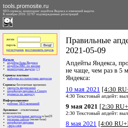
tools.promosite.ru
SEO-сервисы, мониторинг апдейтов Яндекса и изменений выдачи.
К октябрю 2016: 32767 подтвержденных регистраций
Правильные апде
логин
пароль
2021-05-09
регистрация
,
восстановить пароль
Начало
Апдейты Яндекса, про
апдейты базы Яндекса
апдейты ИКС по кнопке
не чаще, чем раз в 5 м
мониторинг выдачи
(+)
Сервисы платные
Яндекса:
выборки из статистики запросов
Сервисы
бесплатные временно
10 мая 2021
[4:30 R
скорость яндексации
переформулировки и Спектр
примеси по запросу
4:30 Текстовый апдейт: выл
Информационное
рейтинг SEO-компаний
9 мая 2021
[2:30 RU
Архивные
- отключенные
2:30 Текстовый апдейт: выл
возможности
подозрительные запросы
в last20
регионы сайтов
(малая база)
8 мая 2021
[4:00 RU
переформулировки
::веса слов