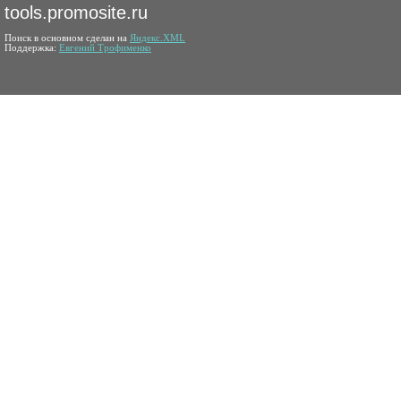
tools.promosite.ru
Поиск в основном сделан на
Яндекс.XML
Поддержка:
Евгений Трофименко