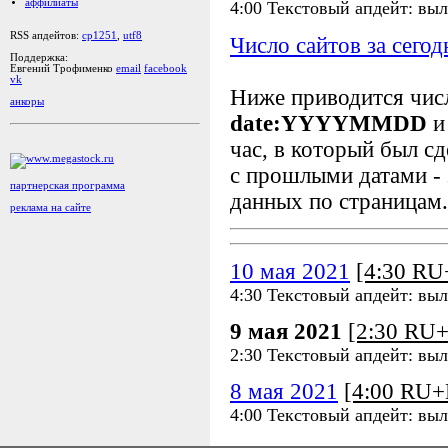
аффилиаты
4:00 Текстовый апдейт: выл
RSS апдейтов:
cp1251
,
utf8
Число сайтов за сегод
Поддержка:
Евгений Трофименко
email
facebook
vk
Ниже приводится чи
анкоры
date:YYYYMMDD
и
час, в который был сд
с прошлыми датами - 
партнерская программа
данных по страницам.
реклама на сайте
10 мая 2021
[4:30 R
4:30 Текстовый апдейт: выл
9 мая 2021
[2:30 RU
2:30 Текстовый апдейт: выл
8 мая 2021
[4:00 RU
4:00 Текстовый апдейт: выл