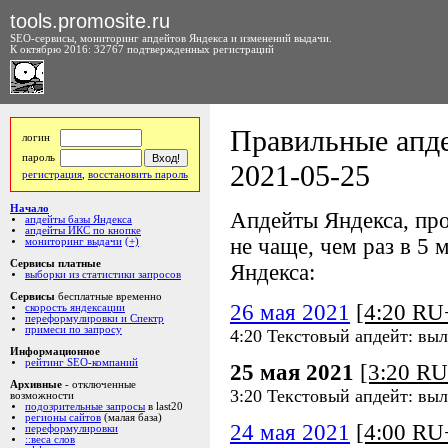
tools.promosite.ru
SEO-сервисы, мониторинг апдейтов Яндекса и изменений выдачи.
К октябрю 2016: 32767 подтвержденных регистраций
Правильные апде
логин
пароль
2021-05-25
регистрация
,
восстановить пароль
Начало
Апдейты Яндекса, про
апдейты базы Яндекса
апдейты ИКС по кнопке
не чаще, чем раз в 5 м
мониторинг выдачи
(+)
Сервисы платные
Яндекса:
выборки из статистики запросов
Сервисы
бесплатные временно
26 мая 2021
[4:20 R
скорость яндексации
переформулировки и Спектр
примеси по запросу
4:20 Текстовый апдейт: выл
Информационное
рейтинг SEO-компаний
25 мая 2021
[3:20 R
Архивные
- отключенные
3:20 Текстовый апдейт: выл
возможности
подозрительные запросы
в last20
регионы сайтов
(малая база)
24 мая 2021
[4:00 R
переформулировки
::веса слов