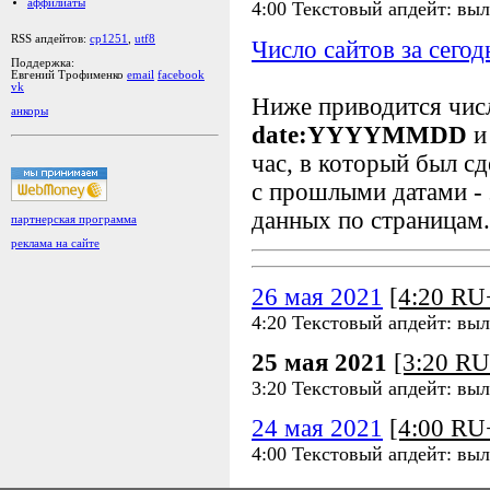
аффилиаты
4:00 Текстовый апдейт: выл
RSS апдейтов:
cp1251
,
utf8
Число сайтов за сегод
Поддержка:
Евгений Трофименко
email
facebook
vk
Ниже приводится чи
анкоры
date:YYYYMMDD
и
час, в который был сд
с прошлыми датами - 
данных по страницам.
партнерская программа
реклама на сайте
26 мая 2021
[4:20 R
4:20 Текстовый апдейт: выл
25 мая 2021
[3:20 R
3:20 Текстовый апдейт: выл
24 мая 2021
[4:00 R
4:00 Текстовый апдейт: выл