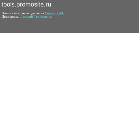
tools.promosite.ru
Поиск в основном сделан на
Яндекс.XML
Поддержка:
Евгений Трофименко