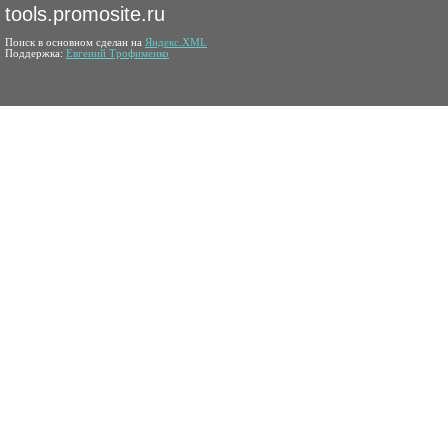
tools.promosite.ru
Поиск в основном сделан на
Яндекс.XML
Поддержка:
Евгений Трофименко