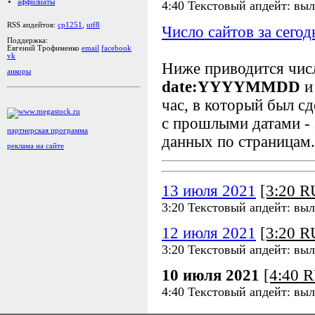
аффилиаты
4:40 Текстовый апдейт: вы
RSS апдейтов:
cp1251
,
utf8
Число сайтов за сегод
Поддержка:
Евгений Трофименко
email
facebook
vk
Ниже приводится чи
анкоры
date:YYYYMMDD
и
час, в который был сд
с прошлыми датами - 
партнерская программа
данных по страницам.
реклама на сайте
13 июля 2021
[3:20 
3:20 Текстовый апдейт: вы
12 июля 2021
[3:20 
3:20 Текстовый апдейт: вы
10 июля 2021
[4:40 
4:40 Текстовый апдейт: вы