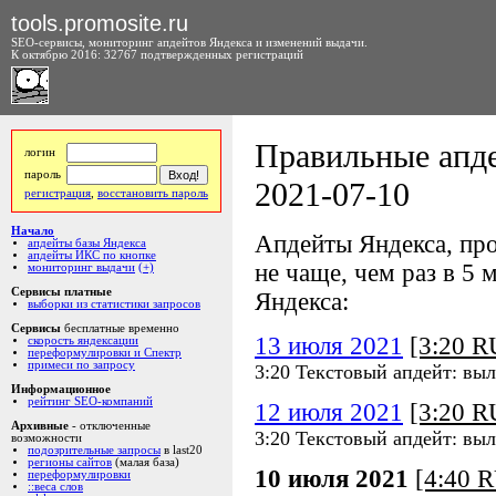
tools.promosite.ru
SEO-сервисы, мониторинг апдейтов Яндекса и изменений выдачи.
К октябрю 2016: 32767 подтвержденных регистраций
Правильные апде
логин
пароль
2021-07-10
регистрация
,
восстановить пароль
Начало
Апдейты Яндекса, про
апдейты базы Яндекса
апдейты ИКС по кнопке
не чаще, чем раз в 5 м
мониторинг выдачи
(+)
Сервисы платные
Яндекса:
выборки из статистики запросов
Сервисы
бесплатные временно
13 июля 2021
[3:20 
скорость яндексации
переформулировки и Спектр
примеси по запросу
3:20 Текстовый апдейт: вы
Информационное
рейтинг SEO-компаний
12 июля 2021
[3:20 
Архивные
- отключенные
3:20 Текстовый апдейт: вы
возможности
подозрительные запросы
в last20
регионы сайтов
(малая база)
10 июля 2021
[4:40 
переформулировки
::веса слов