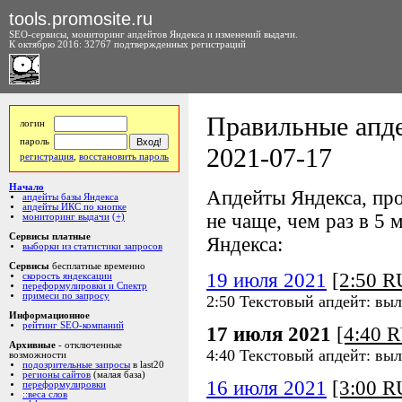
tools.promosite.ru
SEO-сервисы, мониторинг апдейтов Яндекса и изменений выдачи.
К октябрю 2016: 32767 подтвержденных регистраций
Правильные апде
логин
пароль
2021-07-17
регистрация
,
восстановить пароль
Начало
Апдейты Яндекса, про
апдейты базы Яндекса
апдейты ИКС по кнопке
не чаще, чем раз в 5 м
мониторинг выдачи
(+)
Сервисы платные
Яндекса:
выборки из статистики запросов
Сервисы
бесплатные временно
19 июля 2021
[2:50 
скорость яндексации
переформулировки и Спектр
примеси по запросу
2:50 Текстовый апдейт: вы
Информационное
рейтинг SEO-компаний
17 июля 2021
[4:40 
Архивные
- отключенные
4:40 Текстовый апдейт: вы
возможности
подозрительные запросы
в last20
регионы сайтов
(малая база)
16 июля 2021
[3:00 
переформулировки
::веса слов