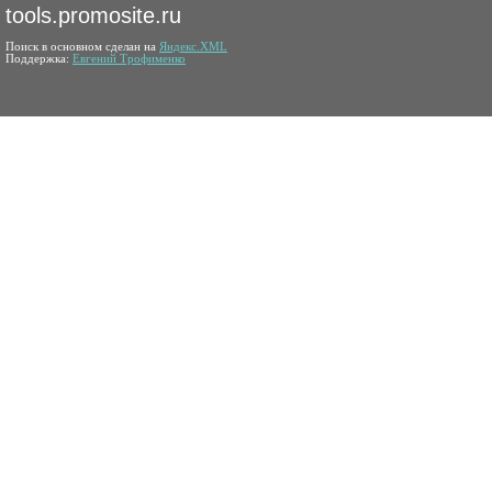
tools.promosite.ru
Поиск в основном сделан на
Яндекс.XML
Поддержка:
Евгений Трофименко