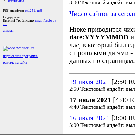
аффилиаты
3:00 Текстовый апдейт: вы
RSS апдейтов:
cp1251
,
utf8
Число сайтов за сегод
Поддержка:
Евгений Трофименко
email
facebook
vk
Ниже приводится чи
анкоры
date:YYYYMMDD
и
час, в который был сд
с прошлыми датами - 
партнерская программа
данных по страницам.
реклама на сайте
19 июля 2021
[2:50 
2:50 Текстовый апдейт: вы
17 июля 2021
[4:40 
4:40 Текстовый апдейт: вы
16 июля 2021
[3:00 
3:00 Текстовый апдейт: вы