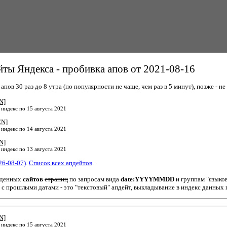
ты Яндекса - пробивка апов от 2021-08-16
пов 30 раз до 8 утра (по популярности не чаще, чем раз в 5 минут), позже - не 
N]
 индекс по 15 августа 2021
EN]
 индекс по 14 августа 2021
N]
 индекс по 13 августа 2021
26-08-07)
.
Список всех апдейтов
.
йденных
сайтов
страниц
по запросам вида
date:YYYYMMDD
и группам "языко
 с прошлыми датами - это "текстовый" апдейт, выкладывание в индекс данных 
N]
 индекс по 15 августа 2021