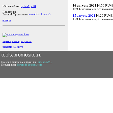
16 августа 2021
[4:50 RU+
RSS апдейтов:
cp1251
,
utf8
4:50 Текстовый апдейт: выложен
Поддержка:
Евгений Трофименко
email
facebook
vk
15 августа 2021
[4:20 RU+E
4:20 Текстовый апдейт: выложен
анкоры
партнерская программа
реклама на сайте
tools.promosite.ru
Поиск в основном сделан на
Яндекс.XML
Поддержка:
Евгений Трофименко