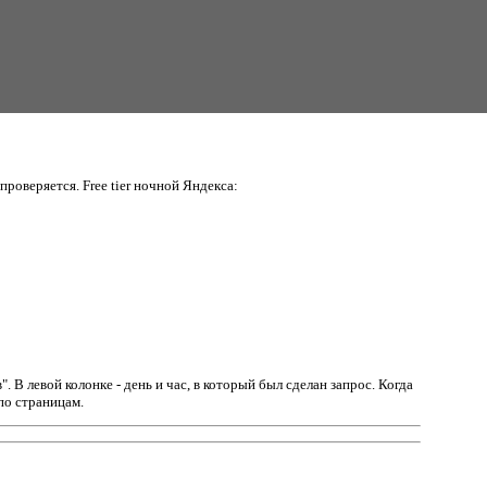
проверяется. Free tier ночной Яндекса:
в".
В левой колонке - день и час, в который был сделан запрос. Когда
по страницам.