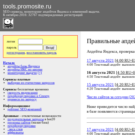
tools.promosite.ru
SEO-сервисы, мониторинг апдейтов Яндекса и изменений выдачи.
К октябрю 2016: 32767 подтвержденных регистраций
Правильные апдей
логин
пароль
Апдейты Яндекса, проверка а
регистрация
,
восстановить пароль
17 августа 2021
[4:00 RU+E
Начало
4:00 Текстовый апдейт: выложен
апдейты базы Яндекса
апдейты ИКС по кнопке
16 августа 2021
[4:50 RU+
мониторинг выдачи
(+)
4:50 Текстовый апдейт: выложен
Сервисы платные
выборки из статистики запросов
15 августа 2021
[4:20 RU+E
4:20 Текстовый апдейт: выложен
Сервисы
бесплатные временно
скорость яндексации
переформулировки и Спектр
Число сайтов за сегодня (20
примеси по запросу
Ниже приводится число на
Информационное
рейтинг SEO-компаний
в базе появляются страницы
Архивные
- отключенные возможности
подозрительные запросы
в last20
регионы сайтов
(малая база)
переформулировки
17 августа 2021
[4:00 RU+E
::веса слов
аффилиаты
4:00 Текстовый апдейт: выложен