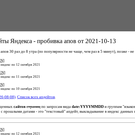
ты Яндекса - пробивка апов от 2021-10-13
пов 30 раз до 8 утра (по популярности не чаще, чем раз в 5 минут), позже - не 
EN]
 индекс по 12 октября 2021
EN]
 индекс по 11 октября 2021
EN]
 индекс по 10 октября 2021
26-08-08)
.
Список всех апдейтов
.
йденных
сайтов
страниц
по запросам вида
date:YYYYMMDD
и группам "языко
 с прошлыми датами - это "текстовый" апдейт, выкладывание в индекс данных 
EN]
 индекс по 12 октября 2021