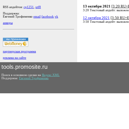
13 октября 2021
[3:20 RU+
RSS апдейтов:
cp1251
,
utf8
3:20 Текстовый апдейт: выложен
Поддержка:
Евгений Трофименко
email
facebook
vk
12 октября 2021
[3:50 RU+
3:50 Текстовый апдейт: выложен
анкоры
партнерская программа
реклама на сайте
tools.promosite.ru
Поиск в основном сделан на
Яндекс.XML
Поддержка:
Евгений Трофименко