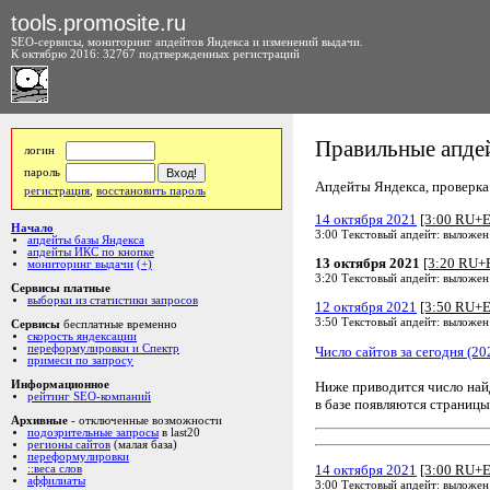
tools.promosite.ru
SEO-сервисы, мониторинг апдейтов Яндекса и изменений выдачи.
К октябрю 2016: 32767 подтвержденных регистраций
Правильные апдей
логин
пароль
Апдейты Яндекса, проверка а
регистрация
,
восстановить пароль
14 октября 2021
[3:00 RU+
Начало
3:00 Текстовый апдейт: выложен
апдейты базы Яндекса
апдейты ИКС по кнопке
13 октября 2021
[3:20 RU+
мониторинг выдачи
(+)
3:20 Текстовый апдейт: выложен
Сервисы платные
выборки из статистики запросов
12 октября 2021
[3:50 RU+
3:50 Текстовый апдейт: выложен
Сервисы
бесплатные временно
скорость яндексации
переформулировки и Спектр
Число сайтов за сегодня (20
примеси по запросу
Ниже приводится число на
Информационное
рейтинг SEO-компаний
в базе появляются страницы
Архивные
- отключенные возможности
подозрительные запросы
в last20
регионы сайтов
(малая база)
переформулировки
14 октября 2021
[3:00 RU+
::веса слов
аффилиаты
3:00 Текстовый апдейт: выложен