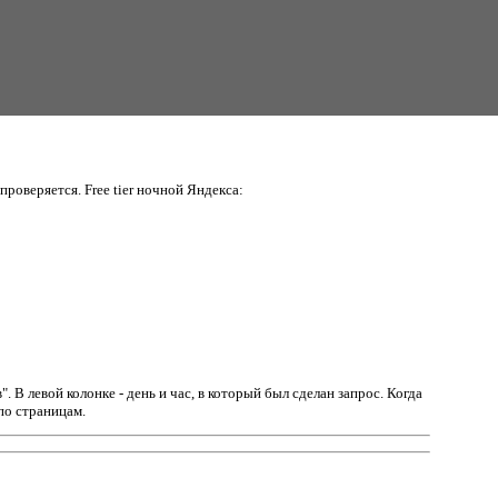
проверяется. Free tier ночной Яндекса:
в".
В левой колонке - день и час, в который был сделан запрос. Когда
по страницам.