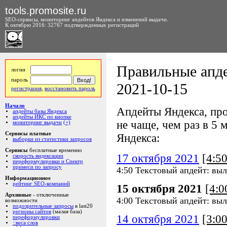
tools.promosite.ru
SEO-сервисы, мониторинг апдейтов Яндекса и изменений выдачи.
К октябрю 2016: 32767 подтвержденных регистраций
Правильные апде
логин
пароль
2021-10-15
регистрация
,
восстановить пароль
Начало
Апдейты Яндекса, про
апдейты базы Яндекса
апдейты ИКС по кнопке
не чаще, чем раз в 5 м
мониторинг выдачи
(+)
Сервисы платные
Яндекса:
выборки из статистики запросов
Сервисы
бесплатные временно
17 октября 2021
[4:5
скорость яндексации
переформулировки и Спектр
примеси по запросу
4:50 Текстовый апдейт: выл
Информационное
рейтинг SEO-компаний
15 октября 2021
[4:
Архивные
- отключенные
4:00 Текстовый апдейт: выл
возможности
подозрительные запросы
в last20
регионы сайтов
(малая база)
14 октября 2021
[3:0
переформулировки
::веса слов