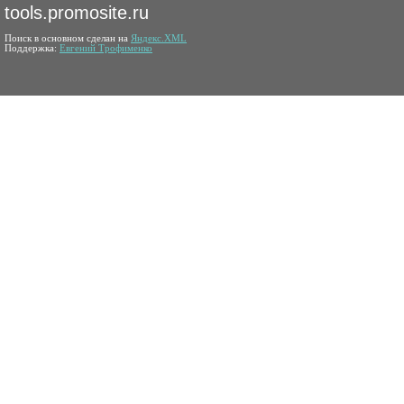
tools.promosite.ru
Поиск в основном сделан на
Яндекс.XML
Поддержка:
Евгений Трофименко