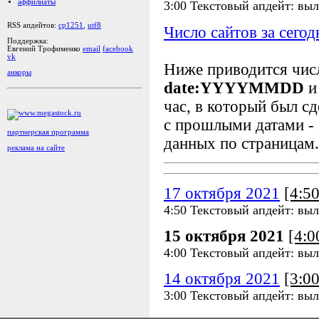
аффилиаты
3:00 Текстовый апдейт: выл
RSS апдейтов:
cp1251
,
utf8
Число сайтов за сегод
Поддержка:
Евгений Трофименко
email
facebook
vk
Ниже приводится чи
анкоры
date:YYYYMMDD
и
час, в который был сд
с прошлыми датами - 
партнерская программа
данных по страницам.
реклама на сайте
17 октября 2021
[4:5
4:50 Текстовый апдейт: выл
15 октября 2021
[4:
4:00 Текстовый апдейт: выл
14 октября 2021
[3:0
3:00 Текстовый апдейт: выл