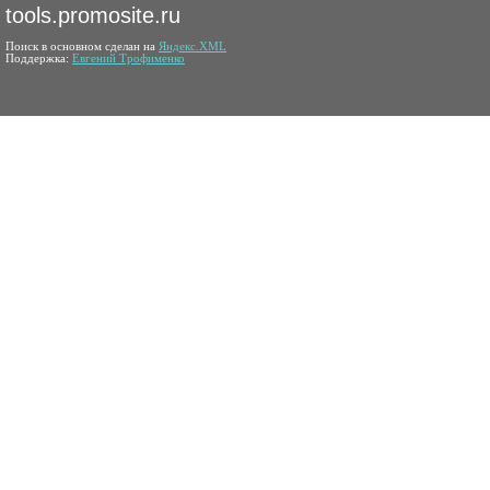
tools.promosite.ru
Поиск в основном сделан на
Яндекс.XML
Поддержка:
Евгений Трофименко