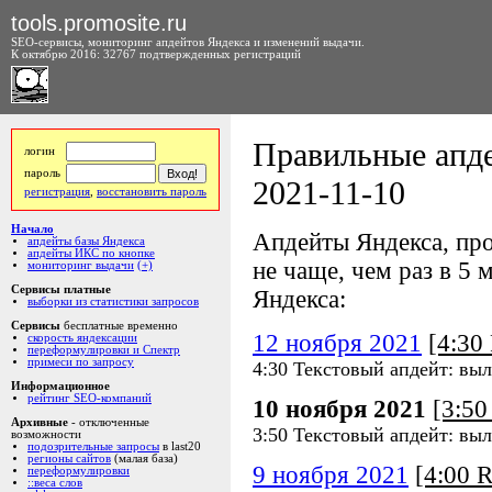
tools.promosite.ru
SEO-сервисы, мониторинг апдейтов Яндекса и изменений выдачи.
К октябрю 2016: 32767 подтвержденных регистраций
Правильные апде
логин
пароль
2021-11-10
регистрация
,
восстановить пароль
Начало
Апдейты Яндекса, про
апдейты базы Яндекса
апдейты ИКС по кнопке
не чаще, чем раз в 5 м
мониторинг выдачи
(+)
Сервисы платные
Яндекса:
выборки из статистики запросов
Сервисы
бесплатные временно
12 ноября 2021
[4:3
скорость яндексации
переформулировки и Спектр
примеси по запросу
4:30 Текстовый апдейт: вы
Информационное
рейтинг SEO-компаний
10 ноября 2021
[3:5
Архивные
- отключенные
3:50 Текстовый апдейт: вы
возможности
подозрительные запросы
в last20
регионы сайтов
(малая база)
9 ноября 2021
[4:00 
переформулировки
::веса слов