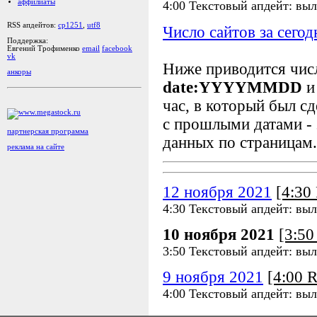
аффилиаты
4:00 Текстовый апдейт: вы
RSS апдейтов:
cp1251
,
utf8
Число сайтов за сегод
Поддержка:
Евгений Трофименко
email
facebook
vk
Ниже приводится чи
анкоры
date:YYYYMMDD
и
час, в который был сд
с прошлыми датами - 
партнерская программа
данных по страницам.
реклама на сайте
12 ноября 2021
[4:3
4:30 Текстовый апдейт: вы
10 ноября 2021
[3:5
3:50 Текстовый апдейт: вы
9 ноября 2021
[4:00 
4:00 Текстовый апдейт: вы