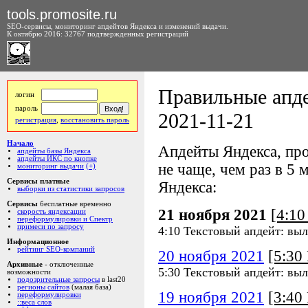
tools.promosite.ru
SEO-сервисы, мониторинг апдейтов Яндекса и изменений выдачи.
К октябрю 2016: 32767 подтвержденных регистраций
Правильные апде
логин
пароль
2021-11-21
регистрация
,
восстановить пароль
Начало
Апдейты Яндекса, про
апдейты базы Яндекса
апдейты ИКС по кнопке
не чаще, чем раз в 5 м
мониторинг выдачи
(+)
Сервисы платные
Яндекса:
выборки из статистики запросов
Сервисы
бесплатные временно
21 ноября 2021
[4:1
скорость яндексации
переформулировки и Спектр
примеси по запросу
4:10 Текстовый апдейт: вы
Информационное
рейтинг SEO-компаний
20 ноября 2021
[5:3
Архивные
- отключенные
5:30 Текстовый апдейт: вы
возможности
подозрительные запросы
в last20
регионы сайтов
(малая база)
19 ноября 2021
[3:4
переформулировки
::веса слов