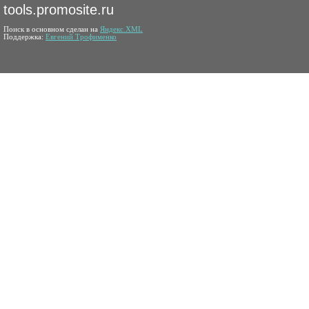
tools.promosite.ru
Поиск в основном сделан на
Яндекс.XML
Поддержка:
Евгений Трофименко