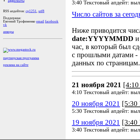
аффилиаты
3:40 Текстовый апдейт: вы
RSS апдейтов:
cp1251
,
utf8
Число сайтов за сегод
Поддержка:
Евгений Трофименко
email
facebook
vk
Ниже приводится чи
анкоры
date:YYYYMMDD
и
час, в который был сд
с прошлыми датами - 
партнерская программа
данных по страницам.
реклама на сайте
21 ноября 2021
[4:1
4:10 Текстовый апдейт: вы
20 ноября 2021
[5:3
5:30 Текстовый апдейт: вы
19 ноября 2021
[3:4
3:40 Текстовый апдейт: вы