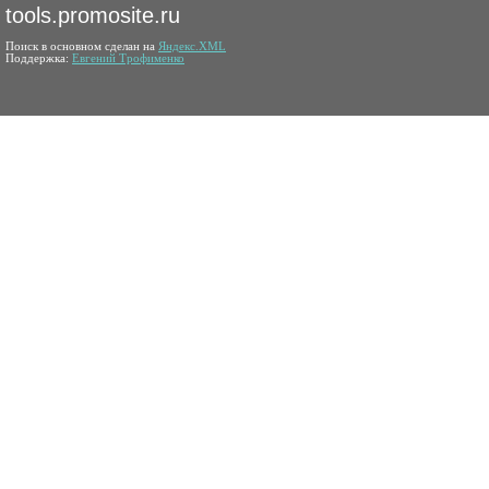
tools.promosite.ru
Поиск в основном сделан на
Яндекс.XML
Поддержка:
Евгений Трофименко