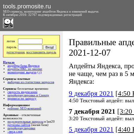
tools.promosite.ru
SEO-сервисы, мониторинг апдейтов Яндекса и изменений выдачи.
К октябрю 2016: 32767 подтвержденных регистраций
Правильные апде
логин
пароль
2021-12-07
регистрация
,
восстановить пароль
Начало
Апдейты Яндекса, про
апдейты базы Яндекса
апдейты ИКС по кнопке
не чаще, чем раз в 5 м
мониторинг выдачи
(+)
Сервисы платные
Яндекса:
выборки из статистики запросов
Сервисы
бесплатные временно
9 декабря 2021
[4:50
скорость яндексации
переформулировки и Спектр
примеси по запросу
4:50 Текстовый апдейт: выл
Информационное
рейтинг SEO-компаний
7 декабря 2021
[3:2
Архивные
- отключенные
3:20 Текстовый апдейт: выл
возможности
подозрительные запросы
в last20
регионы сайтов
(малая база)
5 декабря 2021
[4:40
переформулировки
::веса слов