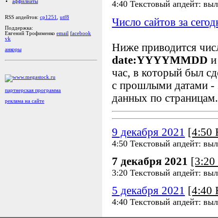
аффилиаты
4:40 Текстовый апдейт: выл
RSS апдейтов:
cp1251
,
utf8
Число сайтов за сегод
Поддержка:
Евгений Трофименко
email
facebook
vk
Ниже приводится чи
анкоры
date:YYYYMMDD
и
час, в который был сд
с прошлыми датами - 
партнерская программа
данных по страницам.
реклама на сайте
9 декабря 2021
[4:50
4:50 Текстовый апдейт: выл
7 декабря 2021
[3:2
3:20 Текстовый апдейт: выл
5 декабря 2021
[4:40
4:40 Текстовый апдейт: выл