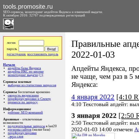
tools.promosite.ru
SEO-сервисы, мониторинг апдейтов Яндекса и изменений выдачи.
К октябрю 2016: 32767 подтвержденных регистраций
Правильные апде
логин
пароль
2022-01-03
регистрация
,
восстановить пароль
Начало
Апдейты Яндекса, про
апдейты базы Яндекса
апдейты ИКС по кнопке
не чаще, чем раз в 5 м
мониторинг выдачи
(+)
Сервисы платные
Яндекса:
выборки из статистики запросов
Сервисы
бесплатные временно
4 января 2022
[4:10 
скорость яндексации
переформулировки и Спектр
примеси по запросу
4:10 Текстовый апдейт: выл
Информационное
рейтинг SEO-компаний
3 января 2022
[2:50
Архивные
- отключенные
2:50 Текстовый апдейт: выл
возможности
подозрительные запросы
в last20
2022-01-03 14:00 отмечен
А
регионы сайтов
(малая база)
переформулировки
::веса слов