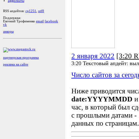
аффилиаты
RSS апдейтов:
cp1251
,
utf8
Поддержка:
Евгений Трофименко
email
facebook
vk
анкоры
2 января 2022
[3:20 
партнерская программа
3:20 Текстовый апдейт: выл
реклама на сайте
Число сайтов за сегод
Ниже приводится чи
date:YYYYMMDD
и
час, в который был сд
с прошлыми датами - 
данных по страницам.