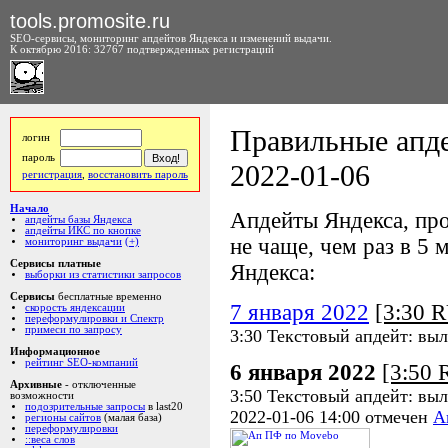
tools.promosite.ru
SEO-сервисы, мониторинг апдейтов Яндекса и изменений выдачи.
К октябрю 2016: 32767 подтвержденных регистраций
Правильные апде
логин
пароль
2022-01-06
регистрация
,
восстановить пароль
Начало
Апдейты Яндекса, про
апдейты базы Яндекса
апдейты ИКС по кнопке
не чаще, чем раз в 5 м
мониторинг выдачи
(+)
Сервисы платные
Яндекса:
выборки из статистики запросов
Сервисы
бесплатные временно
7 января 2022
[3:30 
скорость яндексации
переформулировки и Спектр
примеси по запросу
3:30 Текстовый апдейт: выл
Информационное
рейтинг SEO-компаний
6 января 2022
[3:50
Архивные
- отключенные
3:50 Текстовый апдейт: выл
возможности
подозрительные запросы
в last20
2022-01-06 14:00 отмечен
А
регионы сайтов
(малая база)
переформулировки
::веса слов