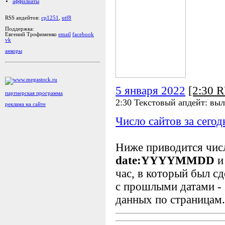
аффилиаты
RSS апдейтов:
cp1251
,
utf8
Поддержка:
Евгений Трофименко
email
facebook
vk
анкоры
5 января 2022
[2:30 
партнерская программа
2:30 Текстовый апдейт: выл
реклама на сайте
Число сайтов за сегод
Ниже приводится чи
date:YYYYMMDD
и
час, в который был сд
с прошлыми датами - 
данных по страницам.