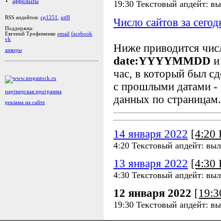
аффилиаты
19:30 Текстовый апдейт: в
RSS апдейтов:
cp1251
,
utf8
Число сайтов за сегод
Поддержка:
Евгений Трофименко
email
facebook
vk
Ниже приводится чи
анкоры
date:YYYYMMDD
и
час, в который был сд
с прошлыми датами - 
партнерская программа
данных по страницам.
реклама на сайте
14 января 2022
[4:20
4:20 Текстовый апдейт: выл
13 января 2022
[4:30
4:30 Текстовый апдейт: выл
12 января 2022
[19:
19:30 Текстовый апдейт: в