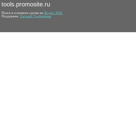
tools.promosite.ru
Поиск в основном сделан на
Яндекс.XML
Поддержка:
Евгений Трофименко