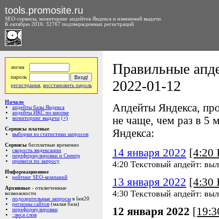
tools.promosite.ru
SEO-сервисы, мониторинг апдейтов Яндекса и изменений выдачи.
К октябрю 2016: 32767 подтвержденных регистраций
Правильные апде
логин
пароль
2022-01-12
регистрация
,
восстановить пароль
Начало
Апдейты Яндекса, про
апдейты базы Яндекса
апдейты ИКС по кнопке
не чаще, чем раз в 5 м
мониторинг выдачи
(+)
Сервисы платные
Яндекса:
выборки из статистики запросов
Сервисы
бесплатные временно
14 января 2022
[4:20
скорость яндексации
переформулировки и Спектр
примеси по запросу
4:20 Текстовый апдейт: выл
Информационное
рейтинг SEO-компаний
13 января 2022
[4:30
Архивные
- отключенные
4:30 Текстовый апдейт: выл
возможности
подозрительные запросы
в last20
регионы сайтов
(малая база)
12 января 2022
[19:
переформулировки
::веса слов