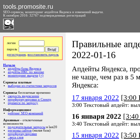
tools.promosite.ru
SEO-сервисы, мониторинг апдейтов Яндекса и изменений выдачи.
К октябрю 2016: 32767 подтвержденных регистраций
Правильные апде
логин
пароль
2022-01-16
регистрация
,
восстановить пароль
Начало
Апдейты Яндекса, про
апдейты базы Яндекса
апдейты ИКС по кнопке
не чаще, чем раз в 5 м
мониторинг выдачи
(+)
Сервисы платные
Яндекса:
выборки из статистики запросов
Сервисы
бесплатные временно
17 января 2022
[3:00
скорость яндексации
переформулировки и Спектр
примеси по запросу
3:00 Текстовый апдейт: выл
Информационное
рейтинг SEO-компаний
16 января 2022
[3:4
Архивные
- отключенные
3:40 Текстовый апдейт: выл
возможности
подозрительные запросы
в last20
регионы сайтов
(малая база)
15 января 2022
[3:50
переформулировки
::веса слов