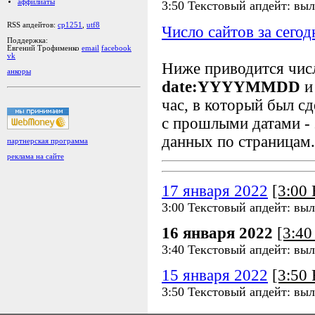
аффилиаты
3:50 Текстовый апдейт: выл
RSS апдейтов:
cp1251
,
utf8
Число сайтов за сегод
Поддержка:
Евгений Трофименко
email
facebook
vk
Ниже приводится чи
анкоры
date:YYYYMMDD
и
час, в который был сд
с прошлыми датами - 
данных по страницам.
партнерская программа
реклама на сайте
17 января 2022
[3:00
3:00 Текстовый апдейт: выл
16 января 2022
[3:4
3:40 Текстовый апдейт: выл
15 января 2022
[3:50
3:50 Текстовый апдейт: выл