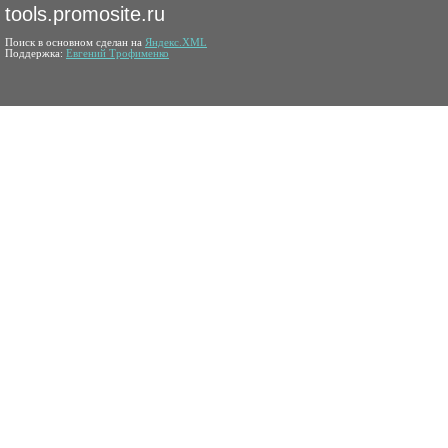
tools.promosite.ru
Поиск в основном сделан на
Яндекс.XML
Поддержка:
Евгений Трофименко