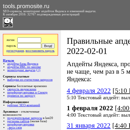
tools.promosite.ru
SEO-сервисы, мониторинг апдейтов Яндекса и изменений выдачи.
К октябрю 2016: 32767 подтвержденных регистраций
Правильные апде
логин
пароль
2022-02-01
регистрация
,
восстановить пароль
Начало
Апдейты Яндекса, про
апдейты базы Яндекса
апдейты ИКС по кнопке
не чаще, чем раз в 5 м
мониторинг выдачи
(+)
Сервисы платные
Яндекса:
выборки из статистики запросов
Сервисы
бесплатные временно
4 февраля 2022
[5:10
скорость яндексации
переформулировки и Спектр
примеси по запросу
5:10 Текстовый апдейт: выл
Информационное
рейтинг SEO-компаний
1 февраля 2022
[4:0
Архивные
- отключенные
4:00 Текстовый апдейт: выл
возможности
подозрительные запросы
в last20
регионы сайтов
(малая база)
31 января 2022
[4:40
переформулировки
::веса слов