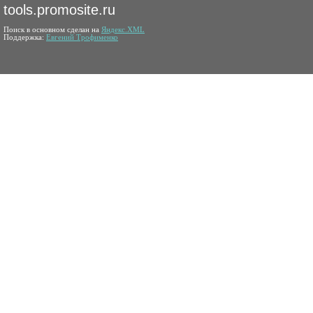
tools.promosite.ru
Поиск в основном сделан на
Яндекс.XML
Поддержка:
Евгений Трофименко