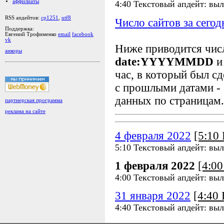
аффилиаты
4:40 Текстовый апдейт: выл
RSS апдейтов:
cp1251
,
utf8
Число сайтов за сегод
Поддержка:
Евгений Трофименко
email
facebook
vk
Ниже приводится чи
анкоры
date:YYYYMMDD
и
час, в который был сд
с прошлыми датами - 
данных по страницам.
партнерская программа
реклама на сайте
4 февраля 2022
[5:10
5:10 Текстовый апдейт: выл
1 февраля 2022
[4:0
4:00 Текстовый апдейт: выл
31 января 2022
[4:40
4:40 Текстовый апдейт: выл