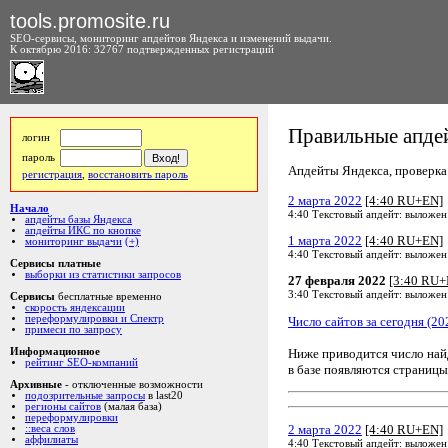
tools.promosite.ru
SEO-сервисы, мониторинг апдейтов Яндекса и изменений выдачи.
К октябрю 2016: 32767 подтвержденных регистраций
Правильные апдей
логин
пароль
Апдейты Яндекса, проверка а
регистрация
,
восстановить пароль
2 марта 2022
[4:40 RU+EN]
Начало
4:40 Текстовый апдейт: выложен
апдейты базы Яндекса
апдейты ИКС по кнопке
1 марта 2022
[4:40 RU+EN]
мониторинг выдачи
(+)
4:40 Текстовый апдейт: выложен
Сервисы платные
выборки из статистики запросов
27 февраля 2022
[3:40 RU+
3:40 Текстовый апдейт: выложен
Сервисы
бесплатные временно
скорость яндексации
переформулировки и Спектр
Число сайтов за сегодня (20
примеси по запросу
Ниже приводится число на
Информационное
рейтинг SEO-компаний
в базе появляются страницы
Архивные
- отключенные возможности
подозрительные запросы
в last20
регионы сайтов
(малая база)
переформулировки
2 марта 2022
[4:40 RU+EN]
::веса слов
аффилиаты
4:40 Текстовый апдейт: выложен