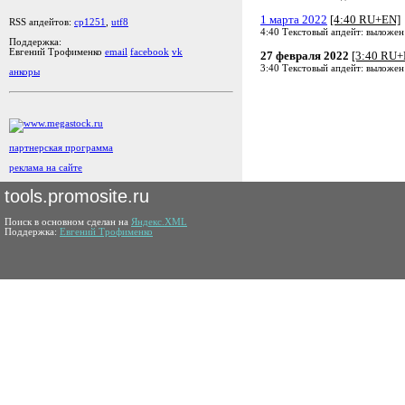
1 марта 2022
[4:40 RU+EN]
RSS апдейтов:
cp1251
,
utf8
4:40 Текстовый апдейт: выложен
Поддержка:
Евгений Трофименко
email
facebook
vk
27 февраля 2022
[3:40 RU+
3:40 Текстовый апдейт: выложен
анкоры
партнерская программа
реклама на сайте
tools.promosite.ru
Поиск в основном сделан на
Яндекс.XML
Поддержка:
Евгений Трофименко