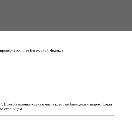
проверяется. Free tier ночной Яндекса:
в".
В левой колонке - день и час, в который был сделан запрос. Когда
по страницам.