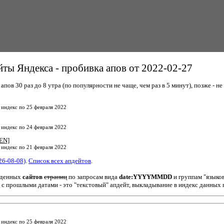
ты Яндекса - пробивка апов от 2022-02-27
пов 30 раз до 8 утра (по популярности не чаще, чем раз в 5 минут), позже - не 
 индекс по 25 февраля 2022
 индекс по 24 февраля 2022
EN]
 индекс по 21 февраля 2022
26-08-08)
.
Список всех апдейтов
.
йденных
сайтов
страниц
по запросам вида
date:YYYYMMDD
и группам "языко
 с прошлыми датами - это "текстовый" апдейт, выкладывание в индекс данных 
 индекс по 25 февраля 2022