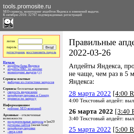
tools.promosite.ru
SEO-сервисы, мониторинг апдейтов Яндекса и изменений выдачи.
К октябрю 2016: 32767 подтвержденных регистраций
Правильные апде
логин
пароль
2022-03-26
регистрация
,
восстановить пароль
Начало
Апдейты Яндекса, про
апдейты базы Яндекса
апдейты ИКС по кнопке
не чаще, чем раз в 5 м
мониторинг выдачи
(+)
Сервисы платные
Яндекса:
выборки из статистики запросов
Сервисы
бесплатные временно
28 марта 2022
[4:00 
скорость яндексации
переформулировки и Спектр
примеси по запросу
4:00 Текстовый апдейт: вы
Информационное
рейтинг SEO-компаний
26 марта 2022
[3:40
Архивные
- отключенные
3:40 Текстовый апдейт: вы
возможности
подозрительные запросы
в last20
регионы сайтов
(малая база)
25 марта 2022
[5:00 
переформулировки
::веса слов