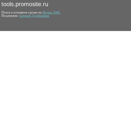
tools.promosite.ru
Поиск в основном сделан на
Яндекс.XML
Поддержка:
Евгений Трофименко