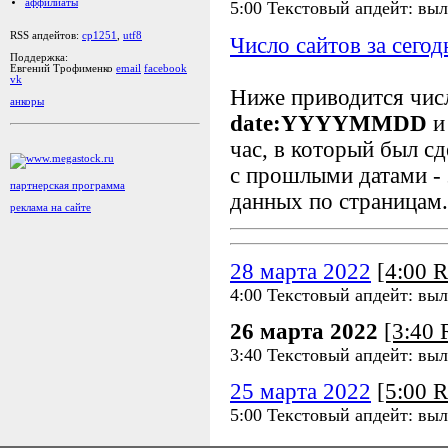
аффилиаты
5:00 Текстовый апдейт: вы
RSS апдейтов:
cp1251
,
utf8
Число сайтов за сегод
Поддержка:
Евгений Трофименко
email
facebook
vk
Ниже приводится чи
анкоры
date:YYYYMMDD
и
час, в который был сд
с прошлыми датами - 
партнерская программа
данных по страницам.
реклама на сайте
28 марта 2022
[4:00 
4:00 Текстовый апдейт: вы
26 марта 2022
[3:40
3:40 Текстовый апдейт: вы
25 марта 2022
[5:00 
5:00 Текстовый апдейт: вы