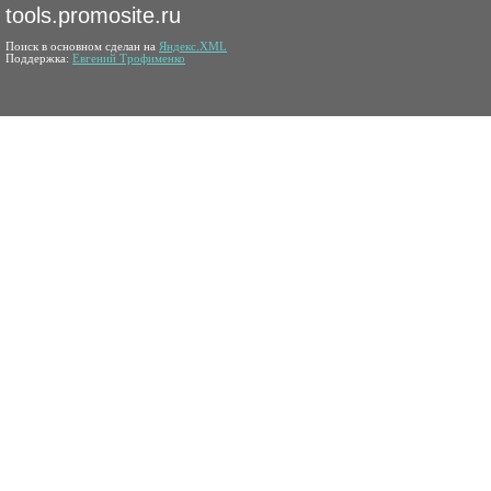
tools.promosite.ru
Поиск в основном сделан на
Яндекс.XML
Поддержка:
Евгений Трофименко