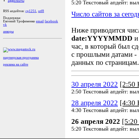
аффилиаты
5:20 Текстовый апдейт: выл
RSS апдейтов:
cp1251
,
utf8
Число сайтов за сегод
Поддержка:
Евгений Трофименко
email
facebook
vk
Ниже приводится чи
анкоры
date:YYYYMMDD
и
час, в который был сд
с прошлыми датами - 
партнерская программа
данных по страницам.
реклама на сайте
30 апреля 2022
[2:50
2:50 Текстовый апдейт: выл
28 апреля 2022
[4:30
4:30 Текстовый апдейт: выл
26 апреля 2022
[5:2
5:20 Текстовый апдейт: выл