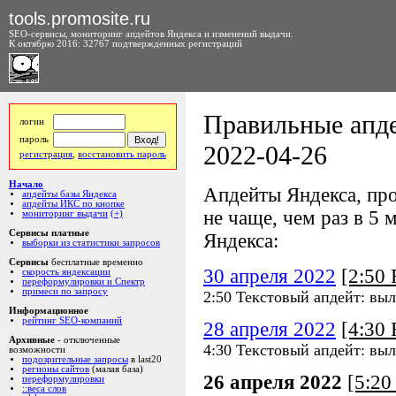
tools.promosite.ru
SEO-сервисы, мониторинг апдейтов Яндекса и изменений выдачи.
К октябрю 2016: 32767 подтвержденных регистраций
Правильные апде
логин
пароль
2022-04-26
регистрация
,
восстановить пароль
Начало
Апдейты Яндекса, про
апдейты базы Яндекса
апдейты ИКС по кнопке
не чаще, чем раз в 5 м
мониторинг выдачи
(+)
Сервисы платные
Яндекса:
выборки из статистики запросов
Сервисы
бесплатные временно
30 апреля 2022
[2:50
скорость яндексации
переформулировки и Спектр
примеси по запросу
2:50 Текстовый апдейт: выл
Информационное
рейтинг SEO-компаний
28 апреля 2022
[4:30
Архивные
- отключенные
4:30 Текстовый апдейт: выл
возможности
подозрительные запросы
в last20
регионы сайтов
(малая база)
26 апреля 2022
[5:2
переформулировки
::веса слов