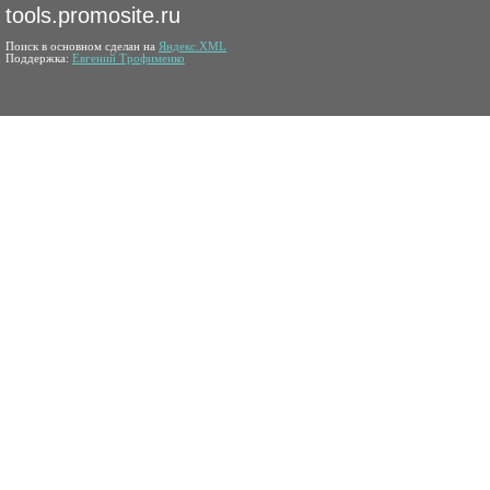
tools.promosite.ru
Поиск в основном сделан на
Яндекс.XML
Поддержка:
Евгений Трофименко