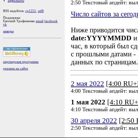
аффилиаты
2:50 Текстовый апдейт: выл
RSS апдейтов:
cp1251
,
utf8
Число сайтов за сегод
Поддержка:
Евгений Трофименко
email
facebook
vk
Ниже приводится чи
анкоры
date:YYYYMMDD
и
час, в который был сд
с прошлыми датами - 
данных по страницам.
партнерская программа
реклама на сайте
2 мая 2022
[4:00 RU
4:00 Текстовый апдейт: выл
1 мая 2022
[4:10 RU
4:10 Текстовый апдейт: выл
30 апреля 2022
[2:50
2:50 Текстовый апдейт: выл