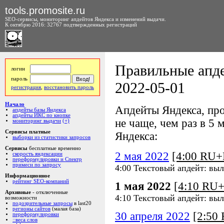
tools.promosite.ru
SEO-сервисы, мониторинг апдейтов Яндекса и изменений выдачи.
К октябрю 2016: 32767 подтвержденных регистраций
Правильные апде
логин
пароль
2022-05-01
регистрация
,
восстановить пароль
Начало
Апдейты Яндекса, про
апдейты базы Яндекса
апдейты ИКС по кнопке
не чаще, чем раз в 5 м
мониторинг выдачи
(+)
Сервисы платные
Яндекса:
выборки из статистики запросов
Сервисы
бесплатные временно
2 мая 2022
[4:00 RU
скорость яндексации
переформулировки и Спектр
примеси по запросу
4:00 Текстовый апдейт: выл
Информационное
рейтинг SEO-компаний
1 мая 2022
[4:10 RU
Архивные
- отключенные
4:10 Текстовый апдейт: выл
возможности
подозрительные запросы
в last20
регионы сайтов
(малая база)
30 апреля 2022
[2:50
переформулировки
::веса слов