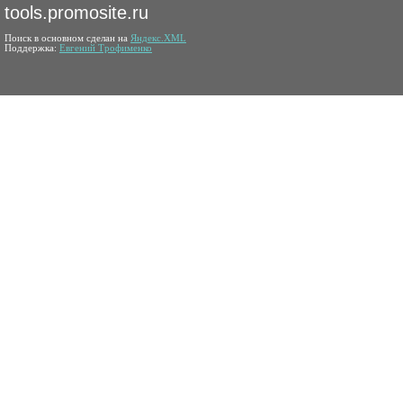
tools.promosite.ru
Поиск в основном сделан на
Яндекс.XML
Поддержка:
Евгений Трофименко