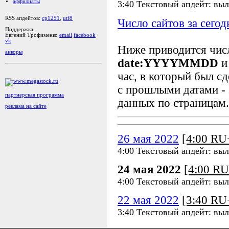
аффилиаты
3:40 Текстовый апдейт: выл
RSS апдейтов:
cp1251
,
utf8
Число сайтов за сегод
Поддержка:
Евгений Трофименко
email
facebook
vk
Ниже приводится чи
анкоры
date:YYYYMMDD
и
час, в который был сд
с прошлыми датами - 
партнерская программа
данных по страницам.
реклама на сайте
26 мая 2022
[4:00 R
4:00 Текстовый апдейт: выл
24 мая 2022
[4:00 R
4:00 Текстовый апдейт: выл
22 мая 2022
[3:40 R
3:40 Текстовый апдейт: выл