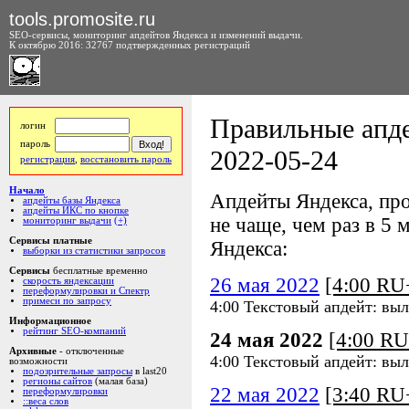
tools.promosite.ru
SEO-сервисы, мониторинг апдейтов Яндекса и изменений выдачи.
К октябрю 2016: 32767 подтвержденных регистраций
Правильные апде
логин
пароль
2022-05-24
регистрация
,
восстановить пароль
Начало
Апдейты Яндекса, про
апдейты базы Яндекса
апдейты ИКС по кнопке
не чаще, чем раз в 5 м
мониторинг выдачи
(+)
Сервисы платные
Яндекса:
выборки из статистики запросов
Сервисы
бесплатные временно
26 мая 2022
[4:00 R
скорость яндексации
переформулировки и Спектр
примеси по запросу
4:00 Текстовый апдейт: выл
Информационное
рейтинг SEO-компаний
24 мая 2022
[4:00 R
Архивные
- отключенные
4:00 Текстовый апдейт: выл
возможности
подозрительные запросы
в last20
регионы сайтов
(малая база)
22 мая 2022
[3:40 R
переформулировки
::веса слов